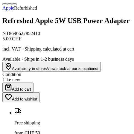
Apple
Refurbished
Refreshed Apple 5W USB Power Adapter
NT8696627852410
5.00
CHF
incl. VAT · Shipping calculated at cart
Available · Ships in 1-2 business days
Availability in stores
View stock at our 5 locations
›
Condition
Like new
Add to cart
Add to wishlist
Free shipping
from CHF 50