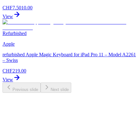
CHF
7.50
10.00
View
Refurbished
Apple
refurbished Apple Magic Keyboard for iPad Pro 11 – Model A2261
– Swiss
CHF
219.00
View
Previous slide
Next slide