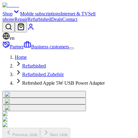
Shop
Mobile subscriptions
Internet & TV
Sell
phone
Repair
Refurbished
Deals
Contact
en
Partner
Business customers
Home
Refurbished
Refurbished Zubehör
Refreshed Apple 5W USB Power Adapter
Previous slide
Next slide