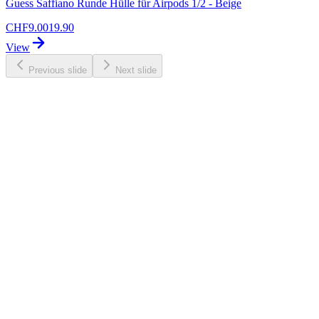
Guess Saffiano Runde Hülle für Airpods 1/2 - Beige
CHF
9.00
19.90
View
Previous slide
Next slide