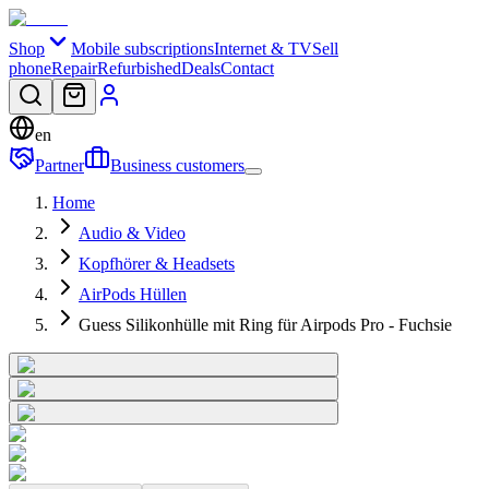
Shop
Mobile subscriptions
Internet & TV
Sell
phone
Repair
Refurbished
Deals
Contact
en
Partner
Business customers
Home
Audio & Video
Kopfhörer & Headsets
AirPods Hüllen
Guess Silikonhülle mit Ring für Airpods Pro - Fuchsie