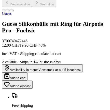
Previous slide
Next slide
Guess
Guess Silikonhülle mit Ring für Airpods
Pro - Fuchsie
3700740472446
12.00
CHF
19.90
CHF
-
40
%
incl. VAT · Shipping calculated at cart
Available · Ships in 1-2 business days
Availability in stores
View stock at our 5 locations
›
Add to cart
Add to wishlist
Free shipping