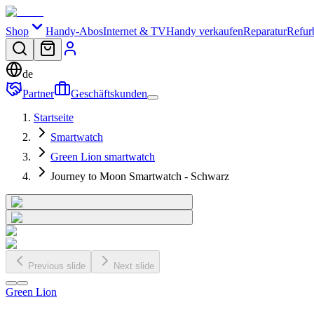
Shop
Handy-Abos
Internet & TV
Handy verkaufen
Reparatur
Refur
de
Partner
Geschäftskunden
Startseite
Smartwatch
Green Lion smartwatch
Journey to Moon Smartwatch - Schwarz
Previous slide
Next slide
Green Lion