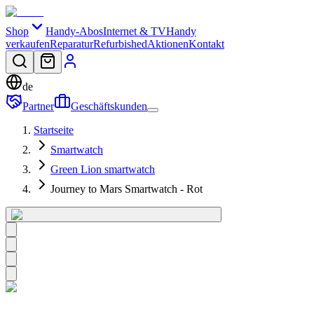
Shop
Handy-Abos
Internet & TV
Handy
verkaufen
Reparatur
Refurbished
Aktionen
Kontakt
de
Partner
Geschäftskunden
Startseite
Smartwatch
Green Lion smartwatch
Journey to Mars Smartwatch - Rot