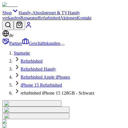
Shop
Handy-Abos
Internet & TV
Handy
verkaufen
Reparatur
Refurbished
Aktionen
Kontakt
de
Partner
Geschäftskunden
Startseite
Refurbished
Refurbished Handy
Refurbished Apple iPhones
iPhone 15 Refurbished
refurbished iPhone 15 128GB - Schwarz