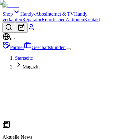
Shop
Handy-Abos
Internet & TV
Handy
verkaufen
Reparatur
Refurbished
Aktionen
Kontakt
de
Partner
Geschäftskunden
Startseite
Magazin
Aktuelle News