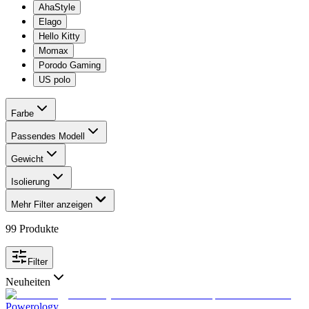
AhaStyle
Elago
Hello Kitty
Momax
Porodo Gaming
US polo
Farbe
Passendes Modell
Gewicht
Isolierung
Mehr Filter anzeigen
99
Produkte
Filter
Neuheiten
Powerology