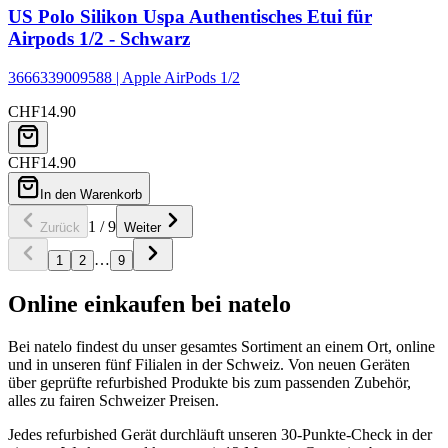
US Polo Silikon Uspa Authentisches Etui für
Airpods 1/2 - Schwarz
3666339009588 | Apple AirPods 1/2
CHF
14.90
CHF
14.90
In den Warenkorb
1
/
9
Zurück
Weiter
…
1
2
9
Online einkaufen bei natelo
Bei natelo findest du unser gesamtes Sortiment an einem Ort, online
und in unseren fünf Filialen in der Schweiz. Von neuen Geräten
über geprüfte refurbished Produkte bis zum passenden Zubehör,
alles zu fairen Schweizer Preisen.
Jedes refurbished Gerät durchläuft unseren 30-Punkte-Check in der