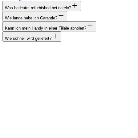
Was bedeutet refurbished bei natelo?
Wie lange habe ich Garantie?
Kann ich mein Handy in einer Filiale abholen?
Wie schnell wird geliefert?
Unsere Standorte
Du findest uns in fünf Filialen. Komm direkt zu uns für eine
persönliche Beratung zu deinem Abo oder Produktkauf.
Wie man uns erreichen kann
E-Mail
Schreib uns eine Nachricht