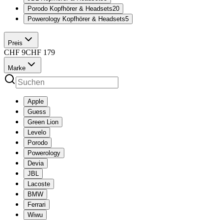
Porodo Kopfhörer & Headsets
20
Powerology Kopfhörer & Headsets
5
Preis
CHF
9
CHF
179
Marke
Apple
Guess
Green Lion
Levelo
Porodo
Powerology
Devia
JBL
Lacoste
BMW
Ferrari
Wiwu