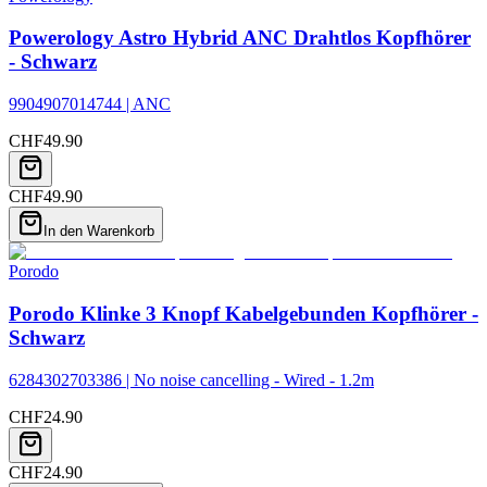
Powerology Astro Hybrid ANC Drahtlos Kopfhörer
- Schwarz
9904907014744 | ANC
CHF
49.90
CHF
49.90
In den Warenkorb
Porodo
Porodo Klinke 3 Knopf Kabelgebunden Kopfhörer -
Schwarz
6284302703386 | No noise cancelling - Wired - 1.2m
CHF
24.90
CHF
24.90