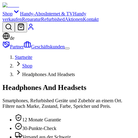
Shop
Handy-Abos
Internet & TV
Handy
verkaufen
Reparatur
Refurbished
Aktionen
Kontakt
de
Partner
Geschäftskunden
Startseite
Shop
Headphones And Headsets
Headphones And Headsets
Smartphones, Refurbished Geräte und Zubehör an einem Ort.
Filtere nach Marke, Zustand, Farbe, Speicher und Preis.
12 Monate Garantie
30-Punkte-Check
Versand aus der Schweiz