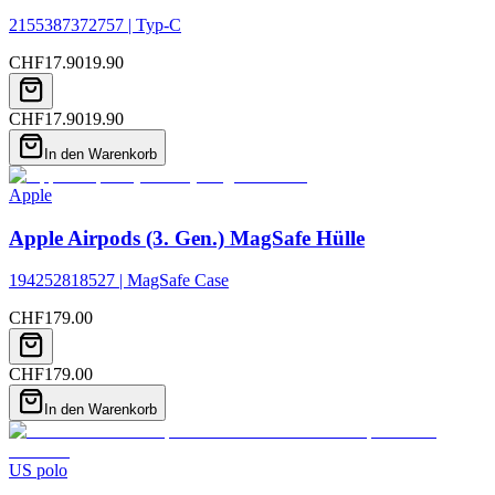
2155387372757 | Typ-C
CHF
17.90
19.90
CHF
17.90
19.90
In den Warenkorb
Apple
Apple Airpods (3. Gen.) MagSafe Hülle
194252818527 | MagSafe Case
CHF
179.00
CHF
179.00
In den Warenkorb
US polo