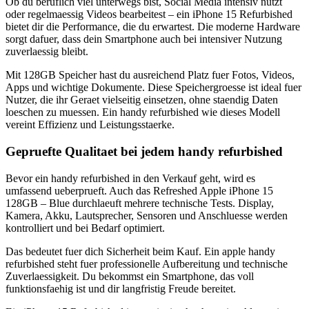
Ob du beruflich viel unterwegs bist, Social Media intensiv nutzt
oder regelmaessig Videos bearbeitest – ein iPhone 15 Refurbished
bietet dir die Performance, die du erwartest. Die moderne Hardware
sorgt dafuer, dass dein Smartphone auch bei intensiver Nutzung
zuverlaessig bleibt.
Mit 128GB Speicher hast du ausreichend Platz fuer Fotos, Videos,
Apps und wichtige Dokumente. Diese Speichergroesse ist ideal fuer
Nutzer, die ihr Geraet vielseitig einsetzen, ohne staendig Daten
loeschen zu muessen. Ein handy refurbished wie dieses Modell
vereint Effizienz und Leistungsstaerke.
Gepruefte Qualitaet bei jedem handy refurbished
Bevor ein handy refurbished in den Verkauf geht, wird es
umfassend ueberprueft. Auch das Refreshed Apple iPhone 15
128GB – Blue durchlaeuft mehrere technische Tests. Display,
Kamera, Akku, Lautsprecher, Sensoren und Anschluesse werden
kontrolliert und bei Bedarf optimiert.
Das bedeutet fuer dich Sicherheit beim Kauf. Ein apple handy
refurbished steht fuer professionelle Aufbereitung und technische
Zuverlaessigkeit. Du bekommst ein Smartphone, das voll
funktionsfaehig ist und dir langfristig Freude bereitet.