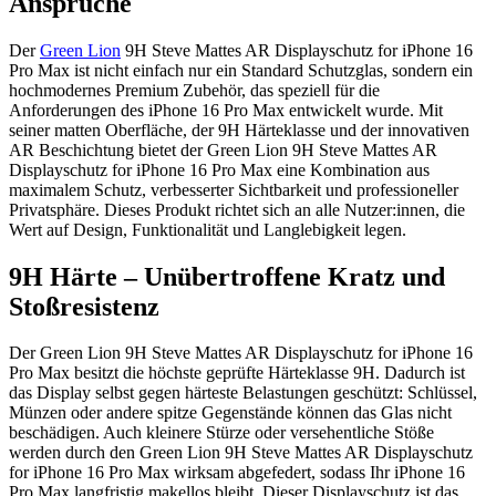
Ansprüche
Der
Green Lion
9H Steve Mattes AR Displayschutz for iPhone 16
Pro Max ist nicht einfach nur ein Standard Schutzglas, sondern ein
hochmodernes Premium Zubehör, das speziell für die
Anforderungen des iPhone 16 Pro Max entwickelt wurde. Mit
seiner matten Oberfläche, der 9H Härteklasse und der innovativen
AR Beschichtung bietet der Green Lion 9H Steve Mattes AR
Displayschutz for iPhone 16 Pro Max eine Kombination aus
maximalem Schutz, verbesserter Sichtbarkeit und professioneller
Privatsphäre. Dieses Produkt richtet sich an alle Nutzer:innen, die
Wert auf Design, Funktionalität und Langlebigkeit legen.
9H Härte – Unübertroffene Kratz und
Stoßresistenz
Der Green Lion 9H Steve Mattes AR Displayschutz for iPhone 16
Pro Max besitzt die höchste geprüfte Härteklasse 9H. Dadurch ist
das Display selbst gegen härteste Belastungen geschützt: Schlüssel,
Münzen oder andere spitze Gegenstände können das Glas nicht
beschädigen. Auch kleinere Stürze oder versehentliche Stöße
werden durch den Green Lion 9H Steve Mattes AR Displayschutz
for iPhone 16 Pro Max wirksam abgefedert, sodass Ihr iPhone 16
Pro Max langfristig makellos bleibt. Dieser Displayschutz ist das