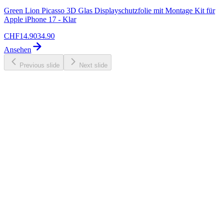
Green Lion Picasso 3D Glas Displayschutzfolie mit Montage Kit für
Apple iPhone 17 - Klar
CHF
14.90
34.90
Ansehen
Previous slide
Next slide