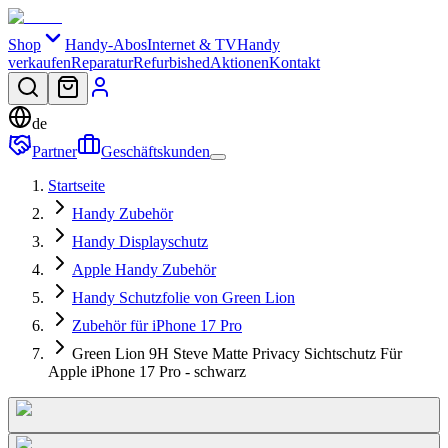
Shop
Handy-Abos
Internet & TV
Handy
verkaufen
Reparatur
Refurbished
Aktionen
Kontakt
de
Partner
Geschäftskunden
Startseite
Handy Zubehör
Handy Displayschutz
Apple Handy Zubehör
Handy Schutzfolie von Green Lion
Zubehör für iPhone 17 Pro
Green Lion 9H Steve Matte Privacy Sichtschutz Für
Apple iPhone 17 Pro - schwarz