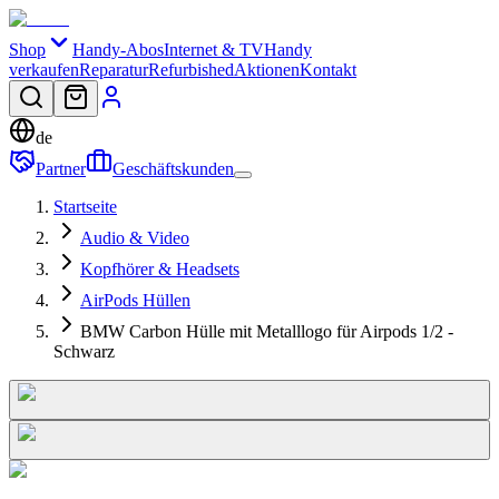
Shop
Handy-Abos
Internet & TV
Handy
verkaufen
Reparatur
Refurbished
Aktionen
Kontakt
de
Partner
Geschäftskunden
Startseite
Audio & Video
Kopfhörer & Headsets
AirPods Hüllen
BMW Carbon Hülle mit Metalllogo für Airpods 1/2 -
Schwarz