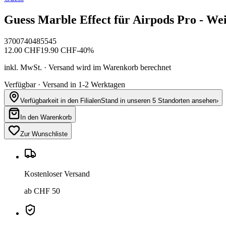
Guess Marble Effect für Airpods Pro - Wei
3700740485545
12.00
CHF
19.90
CHF
-
40
%
inkl. MwSt. · Versand wird im Warenkorb berechnet
Verfügbar · Versand in 1-2 Werktagen
Verfügbarkeit in den Filialen
Stand in unseren 5 Standorten ansehen
›
In den Warenkorb
Zur Wunschliste
Kostenloser Versand
ab CHF 50