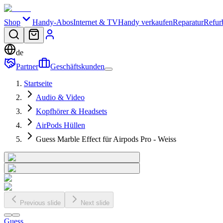
Shop
Handy-Abos
Internet & TV
Handy verkaufen
Reparatur
Refur
de
Partner
Geschäftskunden
Startseite
Audio & Video
Kopfhörer & Headsets
AirPods Hüllen
Guess Marble Effect für Airpods Pro - Weiss
Previous slide
Next slide
Guess