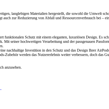
igen, langlebigen Materialien hergestellt, die sowohl die Umwelt scho
ägt auch zur Reduzierung von Abfall und Ressourcenverbrauch bei – ein
t funktionalen Schutz mit einem eleganten, luxuriösen Design. Es sch
ook. Mit seiner hochwertigen Verarbeitung und der passgenauen Passfor
en.
ne nachhaltige Investition in den Schutz und das Design Ihrer AirPods d
s-Zubehör werden das Nutzererlebnis weiter verbessern, doch das Gue
ich anzusehen.