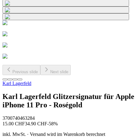
Previous slide
Next slide
Karl Lagerfeld
Karl Lagerfeld Glitzersignatur für Apple
iPhone 11 Pro - Roségold
3700740463284
15.00
CHF
34.90
CHF
-
58
%
inkl. MwSt. · Versand wird im Warenkorb berechnet