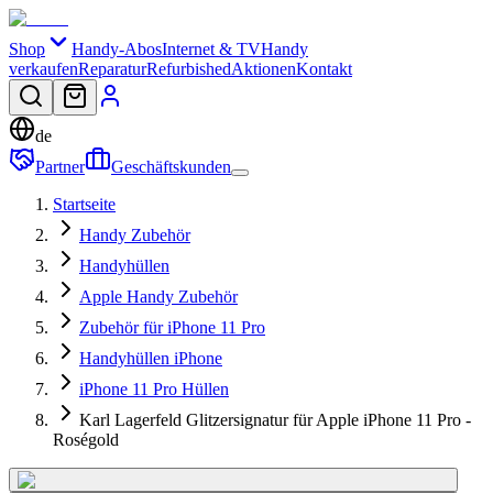
Shop
Handy-Abos
Internet & TV
Handy
verkaufen
Reparatur
Refurbished
Aktionen
Kontakt
de
Partner
Geschäftskunden
Startseite
Handy Zubehör
Handyhüllen
Apple Handy Zubehör
Zubehör für iPhone 11 Pro
Handyhüllen iPhone
iPhone 11 Pro Hüllen
Karl Lagerfeld Glitzersignatur für Apple iPhone 11 Pro -
Roségold