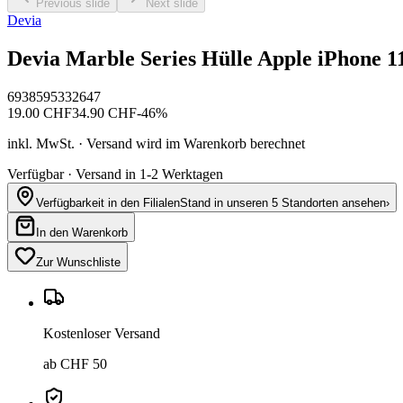
Previous slide
Next slide
Devia
Devia Marble Series Hülle Apple iPhone 1
6938595332647
19.00
CHF
34.90
CHF
-
46
%
inkl. MwSt. · Versand wird im Warenkorb berechnet
Verfügbar · Versand in 1-2 Werktagen
Verfügbarkeit in den Filialen
Stand in unseren 5 Standorten ansehen
›
In den Warenkorb
Zur Wunschliste
Kostenloser Versand
ab CHF 50