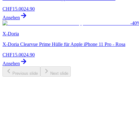
CHF
15.00
24.90
Ansehen
-
40
X-Doria
X-Doria Clearvue Prime Hülle für Apple iPhone 11 Pro - Rosa
CHF
15.00
24.90
Ansehen
Previous slide
Next slide