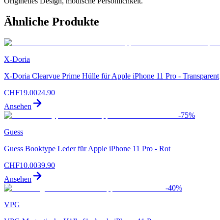
Originelles Design, modische Persönlichkeit.
Ähnliche Produkte
X-Doria
X-Doria Clearvue Prime Hülle für Apple iPhone 11 Pro - Transparent
CHF
19.00
24.90
Ansehen
-
75
%
Guess
Guess Booktype Leder für Apple iPhone 11 Pro - Rot
CHF
10.00
39.90
Ansehen
-
40
%
VPG