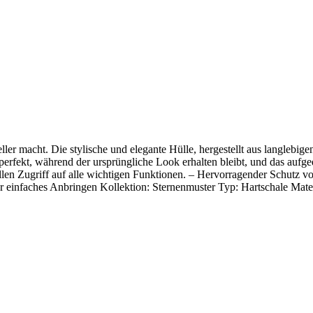
ller macht. Die stylische und elegante Hülle, hergestellt aus langlebi
erfekt, während der ursprüngliche Look erhalten bleibt, und das aufg
vollen Zugriff auf alle wichtigen Funktionen. – Hervorragender Schutz
ür einfaches Anbringen Kollektion: Sternenmuster Typ: Hartschale Mat