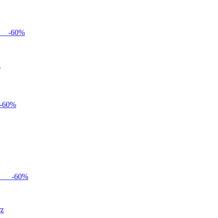
-
60
%
z
-
60
%
-
60
%
rz