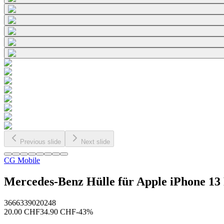
Previous slide
Next slide
CG Mobile
Mercedes-Benz Hülle für Apple iPhone 13
3666339020248
20.00
CHF
34.90
CHF
-
43
%