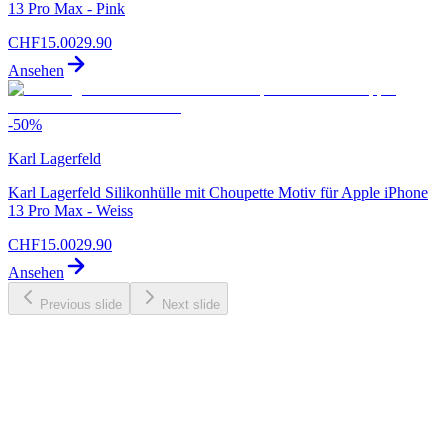
13 Pro Max - Pink
CHF
15.00
29.90
Ansehen
-
50
%
Karl Lagerfeld
Karl Lagerfeld Silikonhülle mit Choupette Motiv für Apple iPhone
13 Pro Max - Weiss
CHF
15.00
29.90
Ansehen
Previous slide
Next slide