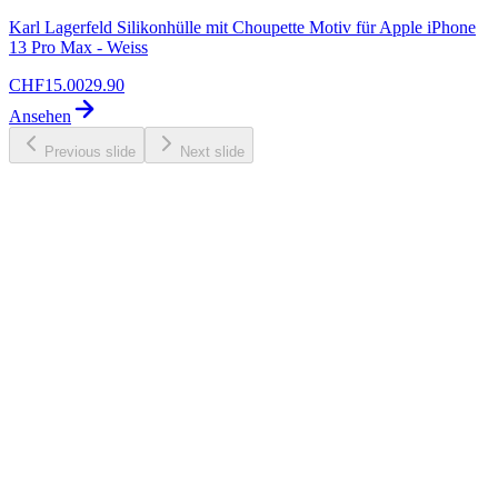
Karl Lagerfeld Silikonhülle mit Choupette Motiv für Apple iPhone
13 Pro Max - Weiss
CHF
15.00
29.90
Ansehen
Previous slide
Next slide