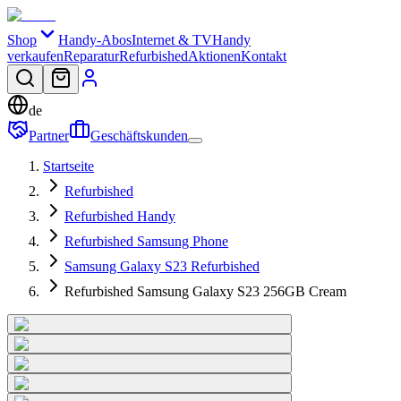
Shop
Handy-Abos
Internet & TV
Handy
verkaufen
Reparatur
Refurbished
Aktionen
Kontakt
de
Partner
Geschäftskunden
Startseite
Refurbished
Refurbished Handy
Refurbished Samsung Phone
Samsung Galaxy S23 Refurbished
Refurbished Samsung Galaxy S23 256GB Cream