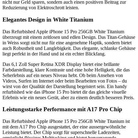
nicht nur Geld sparen, sondern auch einen positiven Beitrag zur
Reduzierung von Elektroschrott leisten.
Elegantes Design in White Titanium
Das Refurbished Apple iPhone 15 Pro 256GB White Titanium
überzeugt mit einem zeitlosen und edlen Design. Das Titan-Gehäuse
in Weiss sorgt nicht nur für eine angenehme Haptik, sondern bietet
auch Robustheit und Langlebigkeit. Das elegante, schlanke Gehäuse
liegt perfekt in der Hand und ist ein echter Blickfang.
Das 6,1 Zoll Super Retina XDR Display bietet eine brillante
Farbdarstellung, klare Kontraste und eine hohe Helligkeit, die das
Seherlebnis auf ein neues Niveau hebt. Ob beim Ansehen von
Videos, Surfen im Internet oder beim Bearbeiten von Fotos – du
wirst von der Qualität der Darstellung begeistert sein. Ein handy
refurbished wie das iPhone 15 Pro bietet dir das gleiche visuelle
Erlebnis wie ein neues Gerät, aber zu einem deutlich besseren Preis.
Leistungsstarke Performance mit A17 Pro Chip
Das Refurbished Apple iPhone 15 Pro 256GB White Titanium ist
mit dem A17 Pro Chip ausgestattet, der eine aussergewöhnliche
Leistung bietet. Der Chip sorgt für superschnelle Ladezeiten,
ermöglicht flüssiges Multitasking und bietet hervorragende