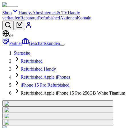
Shop
Handy-Abos
Internet & TV
Handy
verkaufen
Reparatur
Refurbished
Aktionen
Kontakt
de
Partner
Geschäftskunden
Startseite
Refurbished
Refurbished Handy
Refurbished Apple iPhones
iPhone 15 Pro Refurbished
Refurbished Apple iPhone 15 Pro 256GB White Titanium