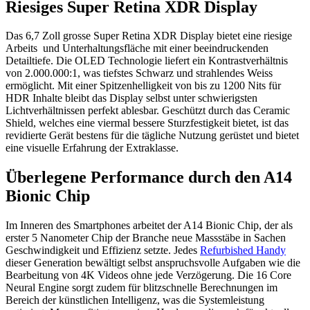
Riesiges Super Retina XDR Display
Das 6,7 Zoll grosse Super Retina XDR Display bietet eine riesige
Arbeits und Unterhaltungsfläche mit einer beeindruckenden
Detailtiefe. Die OLED Technologie liefert ein Kontrastverhältnis
von 2.000.000:1, was tiefstes Schwarz und strahlendes Weiss
ermöglicht. Mit einer Spitzenhelligkeit von bis zu 1200 Nits für
HDR Inhalte bleibt das Display selbst unter schwierigsten
Lichtverhältnissen perfekt ablesbar. Geschützt durch das Ceramic
Shield, welches eine viermal bessere Sturzfestigkeit bietet, ist das
revidierte Gerät bestens für die tägliche Nutzung gerüstet und bietet
eine visuelle Erfahrung der Extraklasse.
Überlegene Performance durch den A14
Bionic Chip
Im Inneren des Smartphones arbeitet der A14 Bionic Chip, der als
erster 5 Nanometer Chip der Branche neue Massstäbe in Sachen
Geschwindigkeit und Effizienz setzte. Jedes
Refurbished Handy
dieser Generation bewältigt selbst anspruchsvolle Aufgaben wie die
Bearbeitung von 4K Videos ohne jede Verzögerung. Die 16 Core
Neural Engine sorgt zudem für blitzschnelle Berechnungen im
Bereich der künstlichen Intelligenz, was die Systemleistung