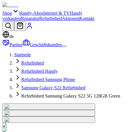
Shop
Handy-Abos
Internet & TV
Handy
verkaufen
Reparatur
Refurbished
Aktionen
Kontakt
de
Partner
Geschäftskunden
Startseite
Refurbished
Refurbished Handy
Refurbished Samsung Phone
Samsung Galaxy S22 Refurbished
Refurbished Samsung Galaxy S22 5G 128GB Green