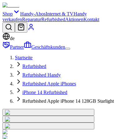
Shop
Handy-Abos
Internet & TV
Handy
verkaufen
Reparatur
Refurbished
Aktionen
Kontakt
de
Partner
Geschäftskunden
Startseite
Refurbished
Refurbished Handy
Refurbished Apple iPhones
iPhone 14 Refurbished
Refurbished Apple iPhone 14 128GB Starlight