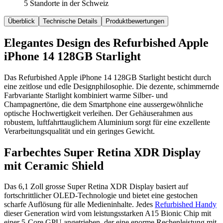
5 Standorte in der Schweiz
Überblick
Technische Details
Produktbewertungen
Elegantes Design des Refurbished Apple
iPhone 14 128GB Starlight
Das Refurbished Apple iPhone 14 128GB Starlight besticht durch
eine zeitlose und edle Designphilosophie. Die dezente, schimmernde
Farbvariante Starlight kombiniert warme Silber- und
Champagnertöne, die dem Smartphone eine aussergewöhnliche
optische Hochwertigkeit verleihen. Der Gehäuserahmen aus
robustem, luftfahrttauglichem Aluminium sorgt für eine exzellente
Verarbeitungsqualität und ein geringes Gewicht.
Farbechtes Super Retina XDR Display
mit Ceramic Shield
Das 6,1 Zoll grosse Super Retina XDR Display basiert auf
fortschrittlicher OLED-Technologie und bietet eine gestochen
scharfe Auflösung für alle Medieninhalte. Jedes
Refurbished Handy
dieser Generation wird vom leistungsstarken A15 Bionic Chip mit
einer 5-Core GPU angetrieben, der eine enorme Rechenleistung mit