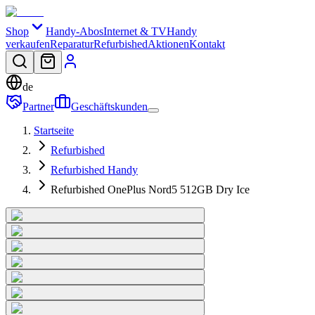
Shop
Handy-Abos
Internet & TV
Handy
verkaufen
Reparatur
Refurbished
Aktionen
Kontakt
de
Partner
Geschäftskunden
Startseite
Refurbished
Refurbished Handy
Refurbished OnePlus Nord5 512GB Dry Ice