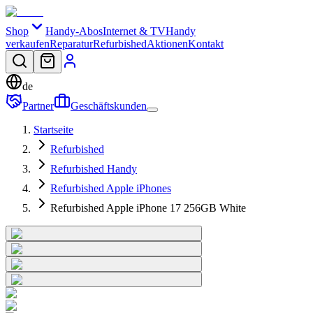
Shop
Handy-Abos
Internet & TV
Handy
verkaufen
Reparatur
Refurbished
Aktionen
Kontakt
de
Partner
Geschäftskunden
Startseite
Refurbished
Refurbished Handy
Refurbished Apple iPhones
Refurbished Apple iPhone 17 256GB White