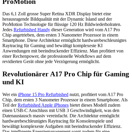
ProMotion
Das 6,1 Zoll grosse Super Retina XDR Display bietet eine
herausragende Bildqualität mit der Dynamic Island und der
ProMotion Technologie für flüssige 120 Hz Bildwiederholraten.
Jedes
Refurbished Handy
dieser Generation wird vom A17 Pro
Chip angetrieben, dem ersten 3 Nanometer Prozessor in einem
Smartphone. Diese Architektur ermöglicht hardwarebeschleunigtes
Raytracing für Gaming und bewältigt komplexeste KI
Anwendungen mit beeindruckender Effizienz. Man profitiert von
einer Rechenpower, die professionelle Workflows auf dem
revidierten Gerät ohne jede Verzögerung ermöglicht.
Revolutionärer A17 Pro Chip für Gaming
und KI
Wer ein
iPhone 15 Pro Refurbished
nutzt, profitiert vom A17 Pro
Chip, dem ersten 3 Nanometer Prozessor in einem Smartphone. Als
Teil der
Refurbished Apple iPhones
bietet dieses Modell zudem
einen USB-C Anschluss mit USB 3 Geschwindigkeit, was den
Datenaustausch massiv vereinfacht. Die Architektur ermöglicht
hardwarebeschleunigtes Raytracing für Konsolenspiele und
bewältigt komplexeste Aufgaben mit beeindruckender Effizienz.
Das intelligente Energiemanagement sorgt zudem für eine