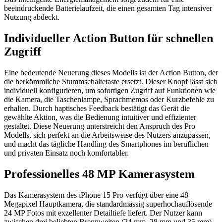
beeindruckende Batterielaufzeit, die einen gesamten Tag intensiver
Nutzung abdeckt.
Individueller Action Button für schnellen
Zugriff
Eine bedeutende Neuerung dieses Modells ist der Action Button, der
die herkömmliche Stummschaltetaste ersetzt. Dieser Knopf lässt sich
individuell konfigurieren, um sofortigen Zugriff auf Funktionen wie
die Kamera, die Taschenlampe, Sprachmemos oder Kurzbefehle zu
erhalten. Durch haptisches Feedback bestätigt das Gerät die
gewählte Aktion, was die Bedienung intuitiver und effizienter
gestaltet. Diese Neuerung unterstreicht den Anspruch des Pro
Modells, sich perfekt an die Arbeitsweise des Nutzers anzupassen,
und macht das tägliche Handling des Smartphones im beruflichen
und privaten Einsatz noch komfortabler.
Professionelles 48 MP Kamerasystem
Das Kamerasystem des iPhone 15 Pro verfügt über eine 48
Megapixel Hauptkamera, die standardmässig superhochauflösende
24 MP Fotos mit exzellenter Detailtiefe liefert. Der Nutzer kann
zwischen drei beliebten Brennweiten (24 mm, 28 mm und 35 mm)