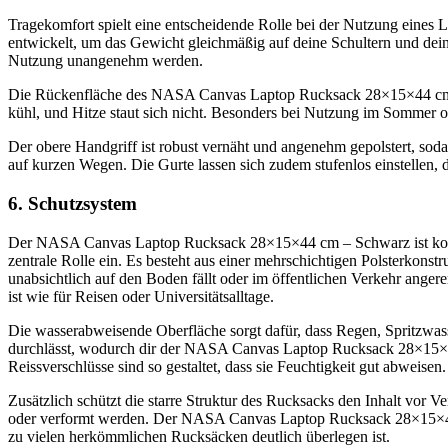
Tragekomfort spielt eine entscheidende Rolle bei der Nutzung ein
entwickelt, um das Gewicht gleichmäßig auf deine Schultern und deine
Nutzung unangenehm werden.
Die Rückenfläche des NASA Canvas Laptop Rucksack 28×15×44 cm – 
kühl, und Hitze staut sich nicht. Besonders bei Nutzung im Sommer od
Der obere Handgriff ist robust vernäht und angenehm gepolstert, s
auf kurzen Wegen. Die Gurte lassen sich zudem stufenlos einstellen, d
6. Schutzsystem
Der NASA Canvas Laptop Rucksack 28×15×44 cm – Schwarz ist konzip
zentrale Rolle ein. Es besteht aus einer mehrschichtigen Polsterkonst
unabsichtlich auf den Boden fällt oder im öffentlichen Verkehr an
ist wie für Reisen oder Universitätsalltage.
Die wasserabweisende Oberfläche sorgt dafür, dass Regen, Spritzwasse
durchlässt, wodurch dir der NASA Canvas Laptop Rucksack 28×15×44
Reissverschlüsse sind so gestaltet, dass sie Feuchtigkeit gut abweisen
Zusätzlich schützt die starre Struktur des Rucksacks den Inhalt vor
oder verformt werden. Der NASA Canvas Laptop Rucksack 28×15×44 c
zu vielen herkömmlichen Rucksäcken deutlich überlegen ist.