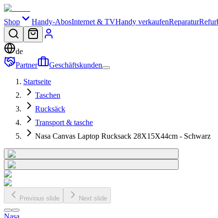
Shop
Handy-Abos
Internet & TV
Handy verkaufen
Reparatur
Refur
de
Partner
Geschäftskunden
Startseite
Taschen
Rucksäck
Transport & tasche
Nasa Canvas Laptop Rucksack 28X15X44cm - Schwarz
Previous slide
Next slide
Nasa