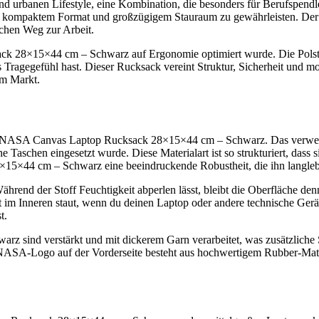
d urbanen Lifestyle, eine Kombination, die besonders für Berufspendle
n kompaktem Format und großzügigem Stauraum zu gewährleisten. D
ichen Weg zur Arbeit.
 28×15×44 cm – Schwarz auf Ergonomie optimiert wurde. Die Polsteru
 Tragegefühl hast. Dieser Rucksack vereint Struktur, Sicherheit und m
em Markt.
 des NASA Canvas Laptop Rucksack 28×15×44 cm – Schwarz. Das verwend
e Taschen eingesetzt wurde. Diese Materialart ist so strukturiert, dass
×15×44 cm – Schwarz eine beeindruckende Robustheit, die ihn langleb
. Während der Stoff Feuchtigkeit abperlen lässt, bleibt die Oberfläch
 Inneren staut, wenn du deinen Laptop oder andere technische Geräte tr
t.
nd verstärkt und mit dickerem Garn verarbeitet, was zusätzliche Stab
s NASA-Logo auf der Vorderseite besteht aus hochwertigem Rubber-Mater