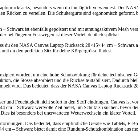
es Laptoprucksacks, besonders wenn du ihn täglich verwendest. Der
n Rücken zu verteilen. Die Schultergurte sind ergonomisch geformt, brei
Schwarz ist ebenfalls gepolstert und mit atmungsaktivem Mesh vers
er bei längeren Fusswegen ist dieser Vorteil deutlich spürbar.
odass du den NASA Canvas Laptop Rucksack 28×15×44 cm – Schwarz auc
amit du den perfekten Sitz für deine Körpergrösse findest.
iert worden, um eine hohe Schutzwirkung für deine technischen Gerä
ruktion, die Stösse absorbiert und die Rückseite stabilisiert. Dadurch 
gerempelt wird. Das bedeutet, dass der NASA Canvas Laptop Rucksack 
r und Feuchtigkeit nicht sofort in den Stoff eindringen. Canvas ist vo
 cm – Schwarz wertvolle Zeit bietet, um Schutz zu suchen, bevor de
. Dies ist besonders bei unerwarteten Wetterwechseln ein klarer Vorteil.
 Verformungen. Das bedeutet, dass empfindliche Geräte wie Tablets, E-
m – Schwarz bietet damit eine Rundum-Schutzkombination aus mechani