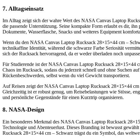
7. Alltagseinsatz
Im Alltag zeigt sich der wahre Wert des NASA Canvas Laptop Rucksack 
die passende Unterstützung. Seine kompakte Form erlaubt es dir, ihn
Dokumente, Wasserflasche, Snacks und weiteres Equipment komforta
Wenn du den NASA Canvas Laptop Rucksack 28×15×44 cm – Schwarz 
technikaffine Identität, während die schwarze Farbe Seriosität vermit
sich der Rucksack hervorragend, da er weder überladen noch unpasse
Für Studierende ist der NASA Canvas Laptop Rucksack 28×15×44 cm – 
Chaos im Rucksack, sodass du jederzeit schnell und ohne Suchen auf 
Rückenbeschwerden, selbst wenn du viel Gewicht transportierst.
Auf Reisen zeigt der NASA Canvas Laptop Rucksack 28×15×44 cm – S
Gleichzeitig ist er robust genug, um Reisebelastungen wie Stösse, e
und persönliche Gegenstände für einen Kurztrip organisieren.
8. NASA-Design
Ein besonderes Merkmal des NASA Canvas Laptop Rucksack 28×15×44
Technologie und Abenteuerlust. Dieses Branding ist bewusst gewählt
Rucksack 28×15×44 cm – Schwarz trägst du ein Symbol, das weltweit W