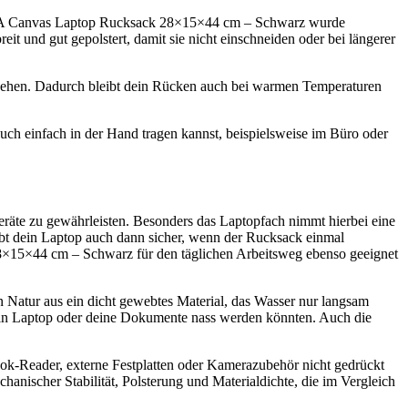
 NASA Canvas Laptop Rucksack 28×15×44 cm – Schwarz wurde
t und gut gepolstert, damit sie nicht einschneiden oder bei längerer
ehen. Dadurch bleibt dein Rücken auch bei warmen Temperaturen
h einfach in der Hand tragen kannst, beispielsweise im Büro oder
te zu gewährleisten. Besonders das Laptopfach nimmt hierbei eine
bleibt dein Laptop auch dann sicher, wenn der Rucksack einmal
28×15×44 cm – Schwarz für den täglichen Arbeitsweg ebenso geeignet
n Natur aus ein dicht gewebtes Material, das Wasser nur langsam
in Laptop oder deine Dokumente nass werden könnten. Auch die
Book-Reader, externe Festplatten oder Kamerazubehör nicht gedrückt
scher Stabilität, Polsterung und Materialdichte, die im Vergleich