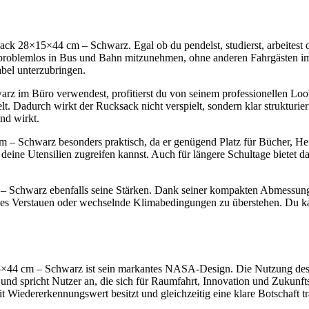
28×15×44 cm – Schwarz. Egal ob du pendelst, studierst, arbeitest oder
 problemlos in Bus und Bahn mitzunehmen, ohne anderen Fahrgästen im 
bel unterzubringen.
im Büro verwendest, profitierst du von seinem professionellen Lo
telt. Dadurch wirkt der Rucksack nicht verspielt, sondern klar struktu
nd wirkt.
Schwarz besonders praktisch, da er genügend Platz für Bücher, Hefte,
deine Utensilien zugreifen kannst. Auch für längere Schultage bietet
chwarz ebenfalls seine Stärken. Dank seiner kompakten Abmessungen
nges Verstauen oder wechselnde Klimabedingungen zu überstehen. Du ka
 cm – Schwarz ist sein markantes NASA-Design. Die Nutzung des off
 und spricht Nutzer an, die sich für Raumfahrt, Innovation und Zukun
iedererkennungswert besitzt und gleichzeitig eine klare Botschaft tra