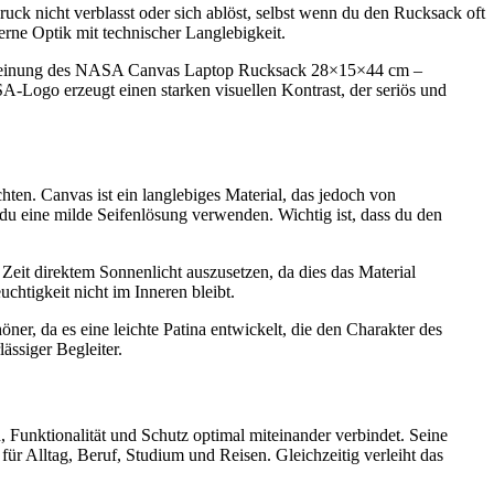
uck nicht verblasst oder sich ablöst, selbst wenn du den Rucksack oft
ne Optik mit technischer Langlebigkeit.
ge Erscheinung des NASA Canvas Laptop Rucksack 28×15×44 cm –
-Logo erzeugt einen starken visuellen Kontrast, der seriös und
en. Canvas ist ein langlebiges Material, das jedoch von
 du eine milde Seifenlösung verwenden. Wichtig ist, dass du den
t direktem Sonnenlicht auszusetzen, da dies das Material
htigkeit nicht im Inneren bleibt.
öner, da es eine leichte Patina entwickelt, die den Charakter des
ssiger Begleiter.
Funktionalität und Schutz optimal miteinander verbindet. Seine
r Alltag, Beruf, Studium und Reisen. Gleichzeitig verleiht das