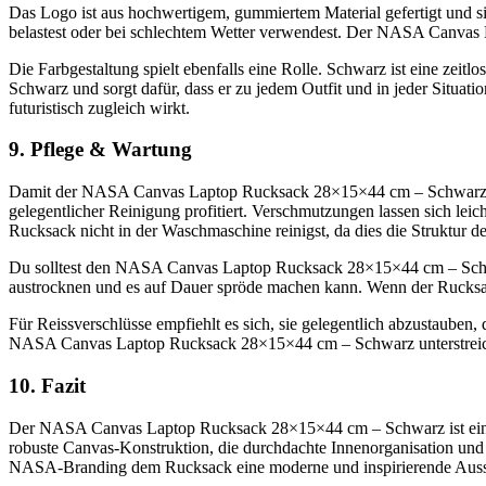
Das Logo ist aus hochwertigem, gummiertem Material gefertigt und sic
belastest oder bei schlechtem Wetter verwendest. Der NASA Canvas
Die Farbgestaltung spielt ebenfalls eine Rolle. Schwarz ist eine ze
Schwarz und sorgt dafür, dass er zu jedem Outfit und in jeder Situ
futuristisch zugleich wirkt.
9. Pflege & Wartung
Damit der NASA Canvas Laptop Rucksack 28×15×44 cm – Schwarz lange 
gelegentlicher Reinigung profitiert. Verschmutzungen lassen sich lei
Rucksack nicht in der Waschmaschine reinigst, da dies die Struktur 
Du solltest den NASA Canvas Laptop Rucksack 28×15×44 cm – Schwarz
austrocknen und es auf Dauer spröde machen kann. Wenn der Rucksack 
Für Reissverschlüsse empfiehlt es sich, sie gelegentlich abzustauben, d
NASA Canvas Laptop Rucksack 28×15×44 cm – Schwarz unterstreicht. M
10. Fazit
Der NASA Canvas Laptop Rucksack 28×15×44 cm – Schwarz ist ein hoch
robuste Canvas-Konstruktion, die durchdachte Innenorganisation und 
NASA-Branding dem Rucksack eine moderne und inspirierende Ausstra