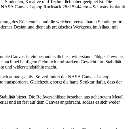
r, Studenten, Kreative und Technikliebhaber geeignet ist. Die
er NASA Canvas Laptop Rucksack 28×15×44 cm – Schwarz ist damit
ng des Rückenteils und die weichen, verstellbaren Schultergurte
odernes Design und dient als praktisches Werkzeug im Alltag, mit
ete Canvas ist ein besonders dichtes, widerstandsfähiges Gewebe,
 sie auch bei häufigem Gebrauch und starkem Gewicht ihre Stabilität
ig und widerstandsfähig macht.
e dennoch atmungsaktiv. So verhindert der NASA Canvas Laptop
ansportierst. Gleichzeitig sorgt die harte Struktur dafür, dass der
ilität bietet. Die Reißverschlüsse bestehen aus gehärtetem Metall
ial und ist fest auf dem Canvas angebracht, sodass es sich weder