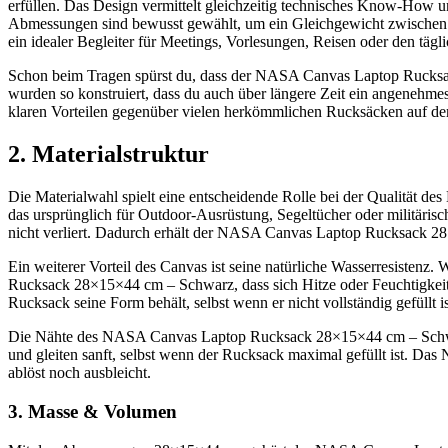
erfüllen. Das Design vermittelt gleichzeitig technisches Know-How un
Abmessungen sind bewusst gewählt, um ein Gleichgewicht zwische
ein idealer Begleiter für Meetings, Vorlesungen, Reisen oder den tägl
Schon beim Tragen spürst du, dass der NASA Canvas Laptop Rucksack
wurden so konstruiert, dass du auch über längere Zeit ein angenehmes
klaren Vorteilen gegenüber vielen herkömmlichen Rucksäcken auf d
2. Materialstruktur
Die Materialwahl spielt eine entscheidende Rolle bei der Qualität
das ursprünglich für Outdoor-Ausrüstung, Segeltücher oder militärisch
nicht verliert. Dadurch erhält der NASA Canvas Laptop Rucksack 28
Ein weiterer Vorteil des Canvas ist seine natürliche Wasserresistenz
Rucksack 28×15×44 cm – Schwarz, dass sich Hitze oder Feuchtigkeit im
Rucksack seine Form behält, selbst wenn er nicht vollständig gefüllt is
Die Nähte des NASA Canvas Laptop Rucksack 28×15×44 cm – Schwarz si
und gleiten sanft, selbst wenn der Rucksack maximal gefüllt ist. Da
ablöst noch ausbleicht.
3. Masse & Volumen