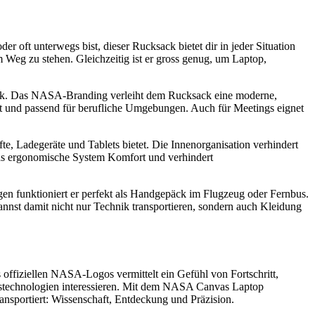
 oft unterwegs bist, dieser Rucksack bietet dir in jeder Situation
Weg zu stehen. Gleichzeitig ist er gross genug, um Laptop,
ok. Das NASA-Branding verleiht dem Rucksack eine moderne,
riert und passend für berufliche Umgebungen. Auch für Meetings eignet
 Ladegeräte und Tablets bietet. Die Innenorganisation verhindert
 das ergonomische System Komfort und verhindert
 funktioniert er perfekt als Handgepäck im Flugzeug oder Fernbus.
nnst damit nicht nur Technik transportieren, sondern auch Kleidung
iziellen NASA-Logos vermittelt ein Gefühl von Fortschritt,
ftstechnologien interessieren. Mit dem NASA Canvas Laptop
nsportiert: Wissenschaft, Entdeckung und Präzision.