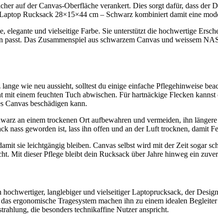
her auf der Canvas-Oberfläche verankert. Dies sorgt dafür, dass der Dr
 Laptop Rucksack 28×15×44 cm – Schwarz kombiniert damit eine moder
itlose, elegante und vielseitige Farbe. Sie unterstützt die hochwerti
ation passt. Das Zusammenspiel aus schwarzem Canvas und weissem NASA
wie neu aussieht, solltest du einige einfache Pflegehinweise beacht
cht mit einem feuchten Tuch abwischen. Für hartnäckige Flecken kannst
des Canvas beschädigen kann.
 an einem trockenen Ort aufbewahren und vermeiden, ihn längere Zei
nass geworden ist, lass ihn offen und an der Luft trocknen, damit Feuc
amit sie leichtgängig bleiben. Canvas selbst wird mit der Zeit sogar sch
it dieser Pflege bleibt dein Rucksack über Jahre hinweg ein zuverlä
wertiger, langlebiger und vielseitiger Laptoprucksack, der Design, 
das ergonomische Tragesystem machen ihn zu einem idealen Begleiter fü
hlung, die besonders technikaffine Nutzer anspricht.