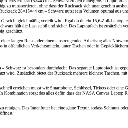
ucksack 28×15×44 cm – Schwarz zu den mittelgroßen Laptoprucksäcke
itig zu transportieren, ohne dass der Rucksack sich unangenehm ausbeu
Rucksack 28×15×44 cm – Schwarz nutzt sein Volumen optimal aus und
s Gewicht gleichmäßig verteilt wird. Egal ob du ein 15,6-Zoll-Laptop, 
rz hält die Last stabil und sicher. Das Laptopfach ist zusätzlich ver
ig geschützt.
 einer langen Reise oder einem anstrengenden Arbeitstag alles Notwen
in öffentlichen Verkehrsmitteln, unter Tischen oder in Gepäckfächern
warz ist besonders durchdacht. Das separate Laptopfach ist gepolstert
ratzt wird. Zusätzlich bietet der Rucksack mehrere kleinere Taschen, 
schnell erreichen musst wie Smartphone, Schlüssel, Tickets oder eine Gel
 In Kombination sorgt das alles dafür, dass der NASA Canvas Laptop
reinigen. Das Innenfutter hat eine glatte Textur, sodass Schmutz oder St
öffnest.