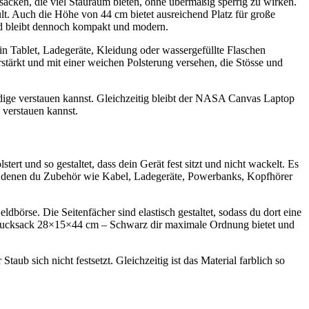
n, die viel Stauraum bieten, ohne übermäßig sperrig zu wirken.
lt. Auch die Höhe von 44 cm bietet ausreichend Platz für große
 bleibt dennoch kompakt und modern.
ein Tablet, Ladegeräte, Kleidung oder wassergefüllte Flaschen
stärkt und mit einer weichen Polsterung versehen, die Stösse und
dige verstauen kannst. Gleichzeitig bleibt der NASA Canvas Laptop
 verstauen kannst.
 und so gestaltet, dass dein Gerät fest sitzt und nicht wackelt. Es
mit denen du Zubehör wie Kabel, Ladegeräte, Powerbanks, Kopfhörer
dbörse. Die Seitenfächer sind elastisch gestaltet, sodass du dort eine
 Rucksack 28×15×44 cm – Schwarz dir maximale Ordnung bietet und
aub sich nicht festsetzt. Gleichzeitig ist das Material farblich so