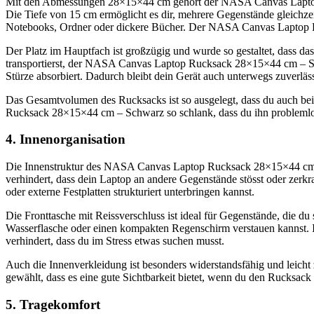
Mit den Abmessungen 28×15×44 cm gehört der NASA Canvas Laptop R
Die Tiefe von 15 cm ermöglicht es dir, mehrere Gegenstände gleichze
Notebooks, Ordner oder dickere Bücher. Der NASA Canvas Laptop 
Der Platz im Hauptfach ist großzügig und wurde so gestaltet, dass da
transportierst, der NASA Canvas Laptop Rucksack 28×15×44 cm – Schwa
Stürze absorbiert. Dadurch bleibt dein Gerät auch unterwegs zuverläss
Das Gesamtvolumen des Rucksacks ist so ausgelegt, dass du auch bei
Rucksack 28×15×44 cm – Schwarz so schlank, dass du ihn problemlos 
4. Innenorganisation
Die Innenstruktur des NASA Canvas Laptop Rucksack 28×15×44 cm – Sch
verhindert, dass dein Laptop an andere Gegenstände stösst oder zerk
oder externe Festplatten strukturiert unterbringen kannst.
Die Fronttasche mit Reissverschluss ist ideal für Gegenstände, die du 
Wasserflasche oder einen kompakten Regenschirm verstauen kannst.
verhindert, dass du im Stress etwas suchen musst.
Auch die Innenverkleidung ist besonders widerstandsfähig und leicht zu 
gewählt, dass es eine gute Sichtbarkeit bietet, wenn du den Rucksack 
5. Tragekomfort