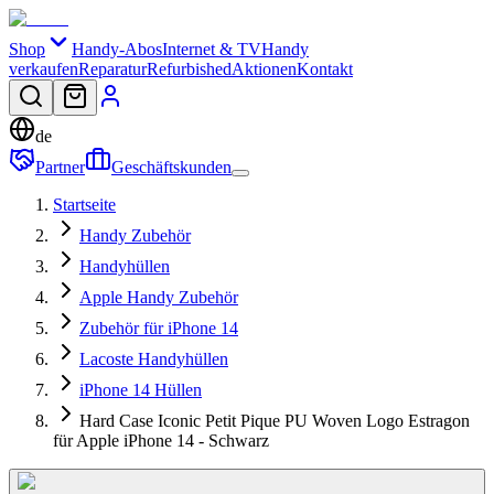
Shop
Handy-Abos
Internet & TV
Handy
verkaufen
Reparatur
Refurbished
Aktionen
Kontakt
de
Partner
Geschäftskunden
Startseite
Handy Zubehör
Handyhüllen
Apple Handy Zubehör
Zubehör für iPhone 14
Lacoste Handyhüllen
iPhone 14 Hüllen
Hard Case Iconic Petit Pique PU Woven Logo Estragon
für Apple iPhone 14 - Schwarz