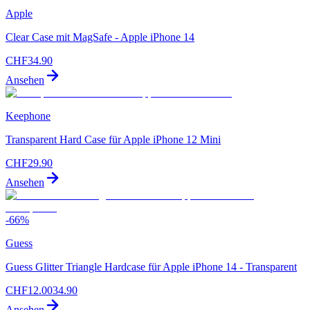
Apple
Clear Case mit MagSafe - Apple iPhone 14
CHF
34.90
Ansehen
Keephone
Transparent Hard Case für Apple iPhone 12 Mini
CHF
29.90
Ansehen
-
66
%
Guess
Guess Glitter Triangle Hardcase für Apple iPhone 14 - Transparent
CHF
12.00
34.90
Ansehen