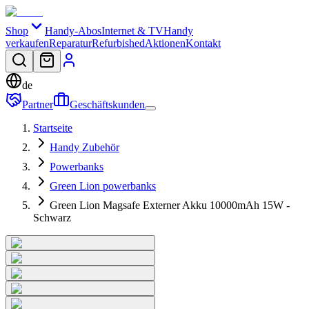
Shop
Handy-Abos
Internet & TV
Handy
verkaufen
Reparatur
Refurbished
Aktionen
Kontakt
de
Partner
Geschäftskunden
Startseite
Handy Zubehör
Powerbanks
Green Lion powerbanks
Green Lion Magsafe Externer Akku 10000mAh 15W -
Schwarz