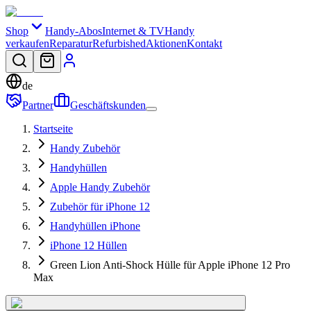
Shop
Handy-Abos
Internet & TV
Handy
verkaufen
Reparatur
Refurbished
Aktionen
Kontakt
de
Partner
Geschäftskunden
Startseite
Handy Zubehör
Handyhüllen
Apple Handy Zubehör
Zubehör für iPhone 12
Handyhüllen iPhone
iPhone 12 Hüllen
Green Lion Anti-Shock Hülle für Apple iPhone 12 Pro
Max