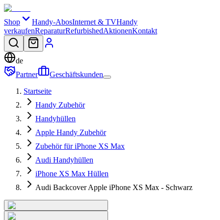
Shop
Handy-Abos
Internet & TV
Handy
verkaufen
Reparatur
Refurbished
Aktionen
Kontakt
de
Partner
Geschäftskunden
Startseite
Handy Zubehör
Handyhüllen
Apple Handy Zubehör
Zubehör für iPhone XS Max
Audi Handyhüllen
iPhone XS Max Hüllen
Audi Backcover Apple iPhone XS Max - Schwarz