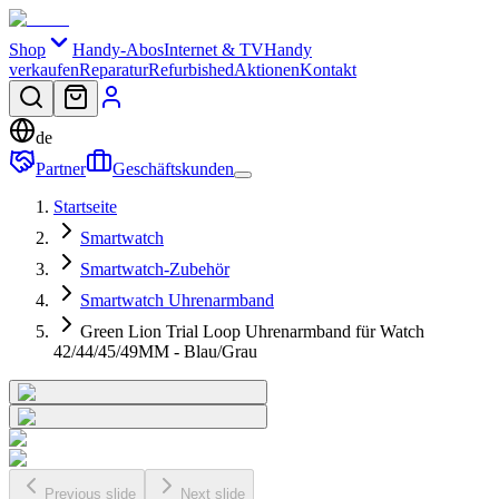
Shop
Handy-Abos
Internet & TV
Handy
verkaufen
Reparatur
Refurbished
Aktionen
Kontakt
de
Partner
Geschäftskunden
Startseite
Smartwatch
Smartwatch-Zubehör
Smartwatch Uhrenarmband
Green Lion Trial Loop Uhrenarmband für Watch
42/44/45/49MM - Blau/Grau
Previous slide
Next slide