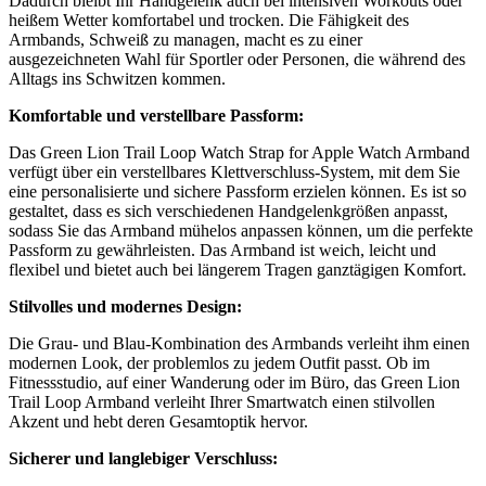
Dadurch bleibt Ihr Handgelenk auch bei intensiven Workouts oder
heißem Wetter komfortabel und trocken. Die Fähigkeit des
Armbands, Schweiß zu managen, macht es zu einer
ausgezeichneten Wahl für Sportler oder Personen, die während des
Alltags ins Schwitzen kommen.
Komfortable und verstellbare Passform:
Das Green Lion Trail Loop Watch Strap for Apple Watch Armband
verfügt über ein verstellbares Klettverschluss-System, mit dem Sie
eine personalisierte und sichere Passform erzielen können. Es ist so
gestaltet, dass es sich verschiedenen Handgelenkgrößen anpasst,
sodass Sie das Armband mühelos anpassen können, um die perfekte
Passform zu gewährleisten. Das Armband ist weich, leicht und
flexibel und bietet auch bei längerem Tragen ganztägigen Komfort.
Stilvolles und modernes Design:
Die Grau- und Blau-Kombination des Armbands verleiht ihm einen
modernen Look, der problemlos zu jedem Outfit passt. Ob im
Fitnessstudio, auf einer Wanderung oder im Büro, das Green Lion
Trail Loop Armband verleiht Ihrer Smartwatch einen stilvollen
Akzent und hebt deren Gesamtoptik hervor.
Sicherer und langlebiger Verschluss: