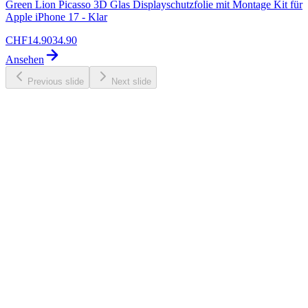
Green Lion Picasso 3D Glas Displayschutzfolie mit Montage Kit für
Apple iPhone 17 - Klar
CHF
14.90
34.90
Ansehen
Previous slide
Next slide