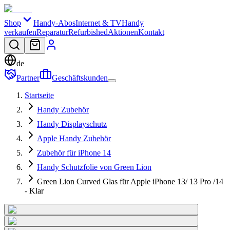
Shop
Handy-Abos
Internet & TV
Handy
verkaufen
Reparatur
Refurbished
Aktionen
Kontakt
de
Partner
Geschäftskunden
Startseite
Handy Zubehör
Handy Displayschutz
Apple Handy Zubehör
Zubehör für iPhone 14
Handy Schutzfolie von Green Lion
Green Lion Curved Glas für Apple iPhone 13/ 13 Pro /14
- Klar