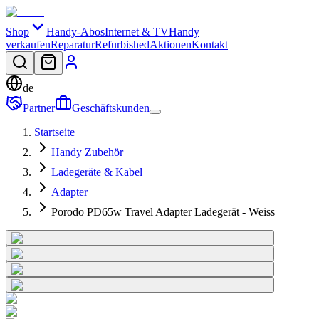
Shop
Handy-Abos
Internet & TV
Handy
verkaufen
Reparatur
Refurbished
Aktionen
Kontakt
de
Partner
Geschäftskunden
Startseite
Handy Zubehör
Ladegeräte & Kabel
Adapter
Porodo PD65w Travel Adapter Ladegerät - Weiss