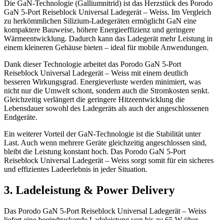
Die GaN-Technologie (Galliumnitrid) ist das Herzstück des Porodo
GaN 5-Port Reiseblock Universal Ladegerät – Weiss. Im Vergleich
zu herkömmlichen Silizium-Ladegeräten ermöglicht GaN eine
kompaktere Bauweise, höhere Energieeffizienz und geringere
Wärmeentwicklung. Dadurch kann das Ladegerät mehr Leistung in
einem kleineren Gehäuse bieten – ideal für mobile Anwendungen.
Dank dieser Technologie arbeitet das Porodo GaN 5-Port
Reiseblock Universal Ladegerät – Weiss mit einem deutlich
besseren Wirkungsgrad. Energieverluste werden minimiert, was
nicht nur die Umwelt schont, sondern auch die Stromkosten senkt.
Gleichzeitig verlängert die geringere Hitzeentwicklung die
Lebensdauer sowohl des Ladegeräts als auch der angeschlossenen
Endgeräte.
Ein weiterer Vorteil der GaN-Technologie ist die Stabilität unter
Last. Auch wenn mehrere Geräte gleichzeitig angeschlossen sind,
bleibt die Leistung konstant hoch. Das Porodo GaN 5-Port
Reiseblock Universal Ladegerät – Weiss sorgt somit für ein sicheres
und effizientes Ladeerlebnis in jeder Situation.
3. Ladeleistung & Power Delivery
Das Porodo GaN 5-Port Reiseblock Universal Ladegerät – Weiss
liefert eine beeindruckende Ladeleistung von bis zu 65 W über