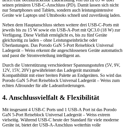
seinen primären USB-C-Anschluss (PD). Damit lassen sich nicht
nur Smartphones und Tablets, sondern auch leistungsintensive
Geräte wie Laptops und Ultrabooks schnell und zuverlässig laden.
Neben dem Hauptanschluss stehen weitere drei USB-C-Ports mit
jeweils bis zu 15 W sowie ein USB-A-Port mit QC3.0 (18 W) zur
Verfügung. Diese Vielfalt ermöglicht es, bis zu fünf Geräte
gleichzeitig zu laden – ohne Leistungseinbrüche oder
Überlastungen. Das Porodo GaN 5-Port Reiseblock Universal
Ladegerät – Weiss erkennt die angeschlossenen Geräte automatisch
und passt die Stromverteilung intelligent an.
Durch die Unterstützung verschiedener Spannungsstufen (5V, 9V,
12V, 15V, 20V) gewährleistet das Ladegerät maximale
Kompatibilität mit einer breiten Palette an Endgeräten. So wird das
Porodo GaN 5-Port Reiseblock Universal Ladegerät – Weiss zum
echten Allrounder für alle Ladeanforderungen.
4. Anschlussvielfalt & Flexibilität
Mit insgesamt 4 USB-C Ports und 1 USB-A Port ist das Porodo
GaN 5-Port Reiseblock Universal Ladegerät – Weiss extrem
vielseitig. Während USB-C heute der Standard für viele moderne
Geräte ist, bietet der USB-A-Anschluss weiterhin volle