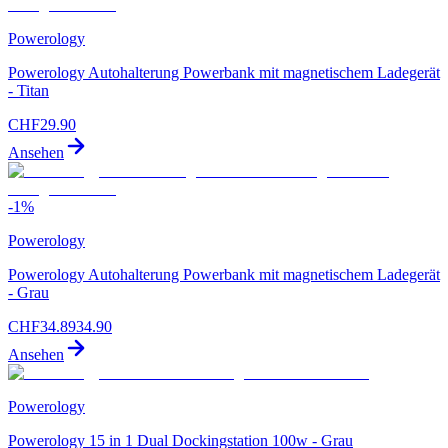
Powerology
Powerology Autohalterung Powerbank mit magnetischem Ladegerät
- Titan
CHF
29.90
Ansehen
-
1
%
Powerology
Powerology Autohalterung Powerbank mit magnetischem Ladegerät
- Grau
CHF
34.89
34.90
Ansehen
Powerology
Powerology 15 in 1 Dual Dockingstation 100w - Grau