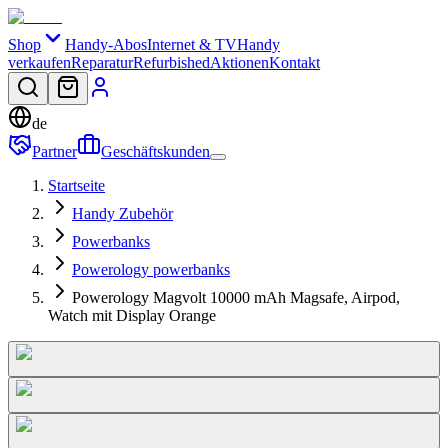
Shop
Handy-Abos
Internet & TV
Handy
verkaufen
Reparatur
Refurbished
Aktionen
Kontakt
de
Partner
Geschäftskunden
Startseite
Handy Zubehör
Powerbanks
Powerology powerbanks
Powerology Magvolt 10000 mAh Magsafe, Airpod,
Watch mit Display Orange