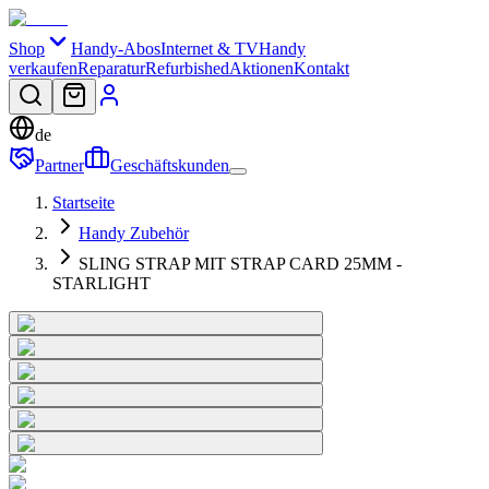
Shop
Handy-Abos
Internet & TV
Handy
verkaufen
Reparatur
Refurbished
Aktionen
Kontakt
de
Partner
Geschäftskunden
Startseite
Handy Zubehör
SLING STRAP MIT STRAP CARD 25MM -
STARLIGHT