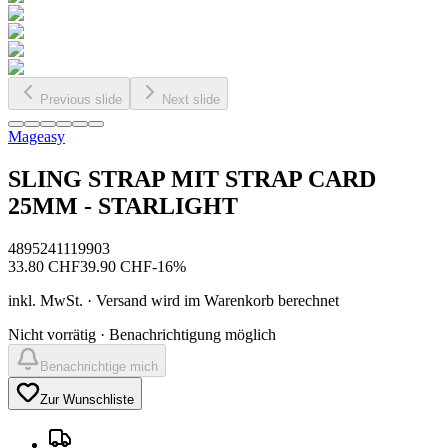
Previous slide
Next slide
Mageasy
SLING STRAP MIT STRAP CARD
25MM - STARLIGHT
4895241119903
33.80
CHF
39.90
CHF
-
16
%
inkl. MwSt. · Versand wird im Warenkorb berechnet
Nicht vorrätig · Benachrichtigung möglich
Benachrichtige mich
Zur Wunschliste