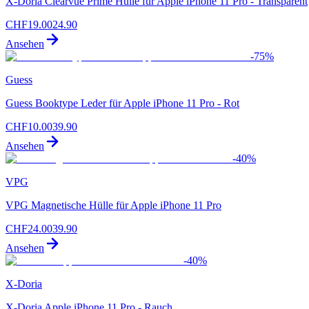
X-Doria Clearvue Prime Hülle für Apple iPhone 11 Pro - Transparent
CHF
19.00
24.90
Ansehen
-
75
%
Guess
Guess Booktype Leder für Apple iPhone 11 Pro - Rot
CHF
10.00
39.90
Ansehen
-
40
%
VPG
VPG Magnetische Hülle für Apple iPhone 11 Pro
CHF
24.00
39.90
Ansehen
-
40
%
X-Doria
X-Doria Apple iPhone 11 Pro - Rauch