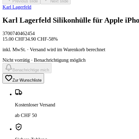
Previous slide
Next slide
Karl Lagerfeld
Karl Lagerfeld Silikonhülle für Apple iPh
3700740462454
15.00
CHF
34.90
CHF
-
58
%
inkl. MwSt. · Versand wird im Warenkorb berechnet
Nicht vorrätig · Benachrichtigung möglich
Benachrichtige mich
Zur Wunschliste
Kostenloser Versand
ab CHF 50