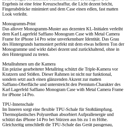
Ergebnis ist eine feine Kreuzschraffur, die Licht dezent bricht,
Fingerabdrücke minimiert und dem Case einen edlen, fast matten
Look verleiht.
Monogramm‑Print
Das allover Monogramm‑Muster aus dezenten KL‑Initialen verleiht
dem Karl Lagerfeld Saffiano Monogram Case with Metal Camera
Frame for iPhone 14 Pro seine unverkennbare Identität. Das Grau
des Hintergrunds harmoniert perfekt mit dem etwas helleren Ton der
Monogramme und wirkt dabei dezent und zurückhaltend, ohne in
den Hintergrund zu treten.
Metallrahmen um die Kamera
Ein präzise gearbeiteter Metallring schützt die Triple‑Kamera vor
Kratzern und Stößen. Dieser Rahmen ist nicht nur funktional,
sondern setzt auch einen glänzenden Akzent zur matten
Saffiano‑Oberfläche und unterstreicht den Premium‑Charakter des
Karl Lagerfeld Saffiano Monogram Case with Metal Camera Frame
for iPhone 14 Pro.
TPU‑Innenschale
Im Inneren sorgt eine flexible TPU‑Schale für Stoßdämpfung.
Thermoplastisches Polyurethan absorbiert Aufprallenergie und
schützt das iPhone 14 Pro bei Stürzen aus bis zu 1 m Höhe.
Gleichzeitig umschließt die TPU‑Schale das Gerät passgenau,