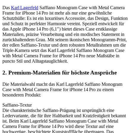
Das
Karl Lagerfeld
Saffiano Monogram Case with Metal Camera
Frame for iPhone 14 Pro ist mehr als nur eine gewöhnliche
Schutzhülle: Es ist ein luxuriöses Accessoire, das Design, Funktion
und Schutz in perfekter Harmonie vereint. Speziell entwickelt für
das Apple iPhone 14 Pro (6,1″) bietet dieses Case erstklassige
Materialien, präzise Verarbeitung und ein modisches Statement in
zurückhaltendem Grau. Mit seinem ikonischen Monogramm‑Print,
der edlen Saffiano‑Textur und dem robusten Metallrahmen um die
Triple‑Kamera setzt das Karl Lagerfeld Saffiano Monogram Case
with Metal Camera Frame for iPhone 14 Pro neue Maßstäbe in
puncto Stil und Alltagstauglichkeit.
2. Premium‑Materialien für höchste Ansprüche
Die Materialwahl macht das Karl Lagerfeld Saffiano Monogram
Case with Metal Camera Frame for iPhone 14 Pro zu einem
besonderen Produkt:
Saffiano‑Textur
Die charakteristische Saffiano‑Prägung ist ursprünglich eine
Ledervariante, die für ihre Haltbarkeit und Kratzfestigkeit bekannt
ist. Beim Karl Lagerfeld Saffiano Monogram Case with Metal
Camera Frame for iPhone 14 Pro wird diese Textur auf eine
hochwertige, beschichtete Kunststofffläche übertragen. Das