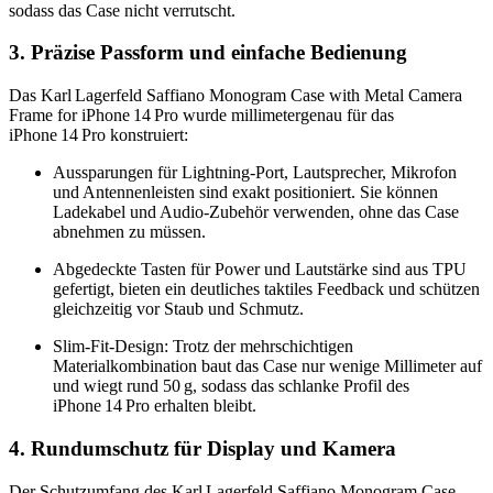
sodass das Case nicht verrutscht.
3. Präzise Passform und einfache Bedienung
Das Karl Lagerfeld Saffiano Monogram Case with Metal Camera
Frame for iPhone 14 Pro wurde millimetergenau für das
iPhone 14 Pro konstruiert:
Aussparungen für Lightning‑Port, Lautsprecher, Mikrofon
und Antennenleisten sind exakt positioniert. Sie können
Ladekabel und Audio‑Zubehör verwenden, ohne das Case
abnehmen zu müssen.
Abgedeckte Tasten für Power und Lautstärke sind aus TPU
gefertigt, bieten ein deutliches taktiles Feedback und schützen
gleichzeitig vor Staub und Schmutz.
Slim‑Fit‑Design: Trotz der mehrschichtigen
Materialkombination baut das Case nur wenige Millimeter auf
und wiegt rund 50 g, sodass das schlanke Profil des
iPhone 14 Pro erhalten bleibt.
4. Rundumschutz für Display und Kamera
Der Schutzumfang des Karl Lagerfeld Saffiano Monogram Case