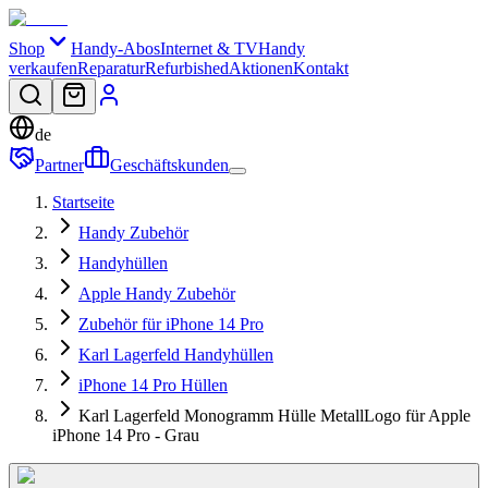
Shop
Handy-Abos
Internet & TV
Handy
verkaufen
Reparatur
Refurbished
Aktionen
Kontakt
de
Partner
Geschäftskunden
Startseite
Handy Zubehör
Handyhüllen
Apple Handy Zubehör
Zubehör für iPhone 14 Pro
Karl Lagerfeld Handyhüllen
iPhone 14 Pro Hüllen
Karl Lagerfeld Monogramm Hülle MetallLogo für Apple
iPhone 14 Pro - Grau