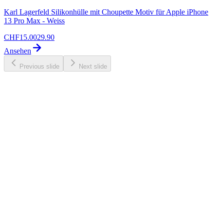
Karl Lagerfeld Silikonhülle mit Choupette Motiv für Apple iPhone
13 Pro Max - Weiss
CHF
15.00
29.90
Ansehen
Previous slide
Next slide