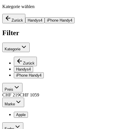
Kategorie wählen
Zurück
Handys
4
iPhone Handy
4
Filter
Kategorie
Zurück
Handys
4
iPhone Handy
4
Preis
CHF
219
CHF
1059
Marke
Apple
Farbe