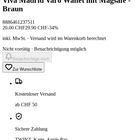
Viva Madrid Varo Wallet mit Magsafe -
Braun
8886461237511
20.00
CHF
29.90
CHF
-
34
%
inkl. MwSt. · Versand wird im Warenkorb berechnet
Nicht vorrätig · Benachrichtigung möglich
Benachrichtige mich
Zur Wunschliste
Kostenloser Versand
ab CHF 50
Sichere Zahlung
TWINT, Karte, Apple Pay