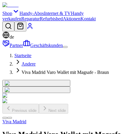
Shop
Handy-Abos
Internet & TV
Handy
verkaufen
Reparatur
Refurbished
Aktionen
Kontakt
de
Partner
Geschäftskunden
Startseite
Andere
Viva Madrid Varo Wallet mit Magsafe - Braun
Previous slide
Next slide
Viva Madrid