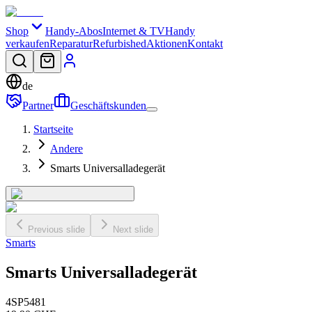
Shop
Handy-Abos
Internet & TV
Handy
verkaufen
Reparatur
Refurbished
Aktionen
Kontakt
de
Partner
Geschäftskunden
Startseite
Andere
Smarts Universalladegerät
Previous slide
Next slide
Smarts
Smarts Universalladegerät
4SP5481