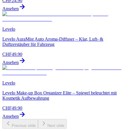
CHF
24.90
Ansehen
Levelo
Levelo AuraMist Auto Aroma-Diffuser – Klar, Luft- &
Duftzerstäuber für Fahrzeug
CHF
49.90
Ansehen
Levelo
Levelo Make-up Box Organizer Elite – Spiegel beleuchtet mit
Kosmetik Aufbewahrung
CHF
49.90
Ansehen
Previous slide
Next slide