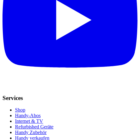
Services
Shop
Handy-Abos
Internet & TV
Refurbished Geräte
Handy Zubehör
Handy verkaufen