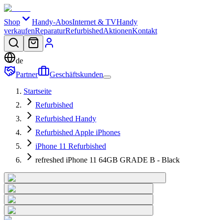
Shop
Handy-Abos
Internet & TV
Handy
verkaufen
Reparatur
Refurbished
Aktionen
Kontakt
de
Partner
Geschäftskunden
Startseite
Refurbished
Refurbished Handy
Refurbished Apple iPhones
iPhone 11 Refurbished
refreshed iPhone 11 64GB GRADE B - Black