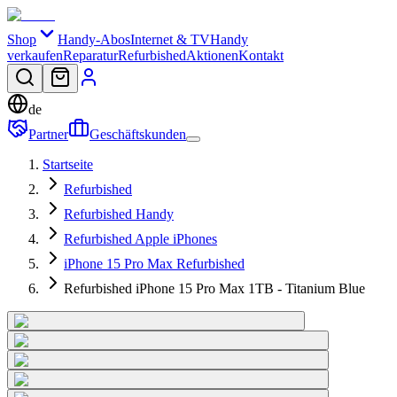
Shop
Handy-Abos
Internet & TV
Handy
verkaufen
Reparatur
Refurbished
Aktionen
Kontakt
de
Partner
Geschäftskunden
Startseite
Refurbished
Refurbished Handy
Refurbished Apple iPhones
iPhone 15 Pro Max Refurbished
Refurbished iPhone 15 Pro Max 1TB - Titanium Blue