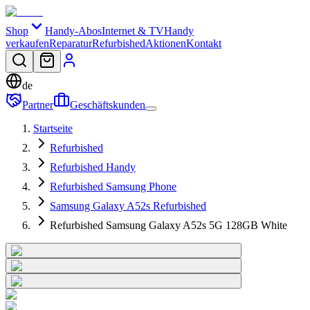
Shop
Handy-Abos
Internet & TV
Handy
verkaufen
Reparatur
Refurbished
Aktionen
Kontakt
de
Partner
Geschäftskunden
Startseite
Refurbished
Refurbished Handy
Refurbished Samsung Phone
Samsung Galaxy A52s Refurbished
Refurbished Samsung Galaxy A52s 5G 128GB White