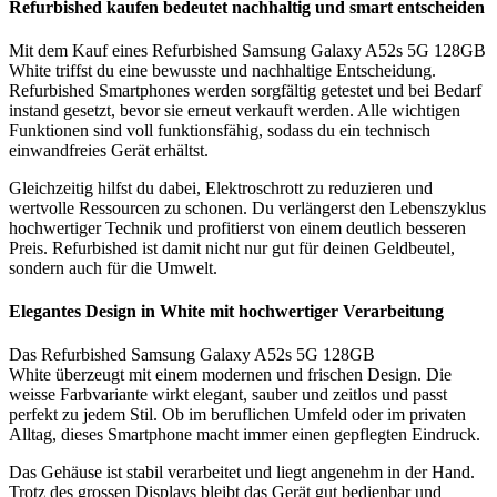
Refurbished kaufen bedeutet nachhaltig und smart entscheiden
Mit dem Kauf eines Refurbished Samsung Galaxy A52s 5G 128GB
White triffst du eine bewusste und nachhaltige Entscheidung.
Refurbished Smartphones werden sorgfältig getestet und bei Bedarf
instand gesetzt, bevor sie erneut verkauft werden. Alle wichtigen
Funktionen sind voll funktionsfähig, sodass du ein technisch
einwandfreies Gerät erhältst.
Gleichzeitig hilfst du dabei, Elektroschrott zu reduzieren und
wertvolle Ressourcen zu schonen. Du verlängerst den Lebenszyklus
hochwertiger Technik und profitierst von einem deutlich besseren
Preis. Refurbished ist damit nicht nur gut für deinen Geldbeutel,
sondern auch für die Umwelt.
Elegantes Design in White mit hochwertiger Verarbeitung
Das Refurbished Samsung Galaxy A52s 5G 128GB
White überzeugt mit einem modernen und frischen Design. Die
weisse Farbvariante wirkt elegant, sauber und zeitlos und passt
perfekt zu jedem Stil. Ob im beruflichen Umfeld oder im privaten
Alltag, dieses Smartphone macht immer einen gepflegten Eindruck.
Das Gehäuse ist stabil verarbeitet und liegt angenehm in der Hand.
Trotz des grossen Displays bleibt das Gerät gut bedienbar und