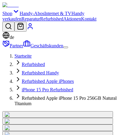
Shop
Handy-Abos
Internet & TV
Handy
verkaufen
Reparatur
Refurbished
Aktionen
Kontakt
de
Partner
Geschäftskunden
Startseite
Refurbished
Refurbished Handy
Refurbished Apple iPhones
iPhone 15 Pro Refurbished
Refurbished Apple iPhone 15 Pro 256GB Natural
Titanium