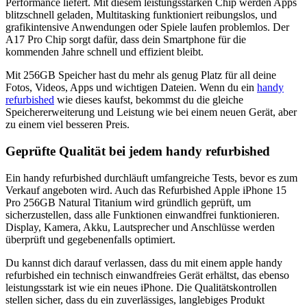
Performance liefert. Mit diesem leistungsstarken Chip werden Apps
blitzschnell geladen, Multitasking funktioniert reibungslos, und
grafikintensive Anwendungen oder Spiele laufen problemlos. Der
A17 Pro Chip sorgt dafür, dass dein Smartphone für die
kommenden Jahre schnell und effizient bleibt.
Mit 256GB Speicher hast du mehr als genug Platz für all deine
Fotos, Videos, Apps und wichtigen Dateien. Wenn du ein
handy
refurbished
wie dieses kaufst, bekommst du die gleiche
Speichererweiterung und Leistung wie bei einem neuen Gerät, aber
zu einem viel besseren Preis.
Geprüfte Qualität bei jedem handy refurbished
Ein handy refurbished durchläuft umfangreiche Tests, bevor es zum
Verkauf angeboten wird. Auch das Refurbished Apple iPhone 15
Pro 256GB Natural Titanium wird gründlich geprüft, um
sicherzustellen, dass alle Funktionen einwandfrei funktionieren.
Display, Kamera, Akku, Lautsprecher und Anschlüsse werden
überprüft und gegebenenfalls optimiert.
Du kannst dich darauf verlassen, dass du mit einem apple handy
refurbished ein technisch einwandfreies Gerät erhältst, das ebenso
leistungsstark ist wie ein neues iPhone. Die Qualitätskontrollen
stellen sicher, dass du ein zuverlässiges, langlebiges Produkt