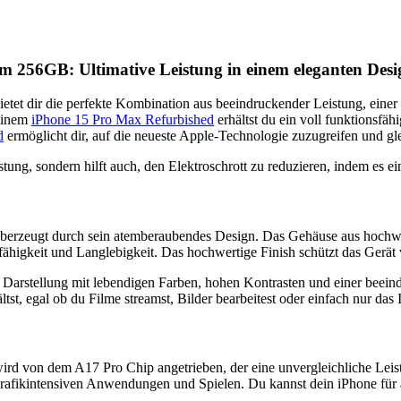
 256GB: Ultimative Leistung in einem eleganten Desi
ietet dir die perfekte Kombination aus beeindruckender Leistung, ein
 einem
iPhone 15 Pro Max Refurbished
erhältst du ein voll funktionsfä
d
ermöglicht dir, auf die neueste Apple-Technologie zuzugreifen und gl
eistung, sondern hilft auch, den Elektroschrott zu reduzieren, indem es 
zeugt durch sein atemberaubendes Design. Das Gehäuse aus hochwerti
ähigkeit und Langlebigkeit. Das hochwertige Finish schützt das Gerät 
 Darstellung mit lebendigen Farben, hohen Kontrasten und einer beei
ltst, egal ob du Filme streamst, Bilder bearbeitest oder einfach nur das 
von dem A17 Pro Chip angetrieben, der eine unvergleichliche Leistung
rafikintensiven Anwendungen und Spielen. Du kannst dein iPhone für al