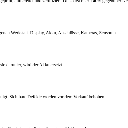
geprüft, aufbereitet und zertifiziert. Du sparst bis zu 40% gegenüber 
eigenen Werkstatt. Display, Akku, Anschlüsse, Kameras, Sensoren.
e darunter, wird der Akku ersetzt.
inigt. Sichtbare Defekte werden vor dem Verkauf behoben.