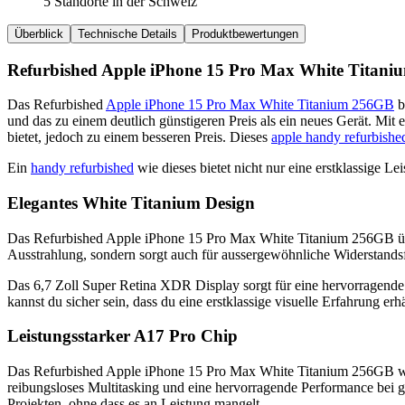
5 Standorte in der Schweiz
Überblick
Technische Details
Produktbewertungen
Refurbished Apple iPhone 15 Pro Max White Titanium
Das Refurbished
Apple iPhone 15 Pro Max White Titanium 256GB
b
und das zu einem deutlich günstigeren Preis als ein neues Gerät. Mit
bietet, jedoch zu einem besseren Preis. Dieses
apple handy refurbishe
Ein
handy refurbished
wie dieses bietet nicht nur eine erstklassige L
Elegantes White Titanium Design
Das Refurbished Apple iPhone 15 Pro Max White Titanium 256GB über
Ausstrahlung, sondern sorgt auch für aussergewöhnliche Widerstandsf
Das 6,7 Zoll Super Retina XDR Display sorgt für eine hervorragende
kannst du sicher sein, dass du eine erstklassige visuelle Erfahrung erhä
Leistungsstarker A17 Pro Chip
Das Refurbished Apple iPhone 15 Pro Max White Titanium 256GB wird 
reibungsloses Multitasking und eine hervorragende Performance bei g
Projekten, ohne dass es an Leistung mangelt.