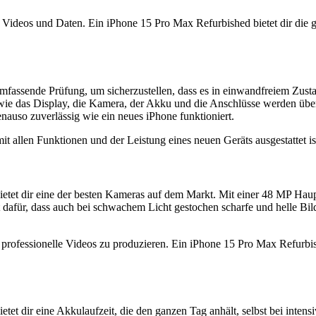
Videos und Daten. Ein iPhone 15 Pro Max Refurbished bietet dir die gl
 umfassende Prüfung, um sicherzustellen, dass es in einwandfreiem Zu
ie das Display, die Kamera, der Akku und die Anschlüsse werden überprü
genauso zuverlässig wie ein neues iPhone funktioniert.
mit allen Funktionen und der Leistung eines neuen Geräts ausgestattet is
et dir eine der besten Kameras auf dem Markt. Mit einer 48 MP Hauptk
afür, dass auch bei schwachem Licht gestochen scharfe und helle Bil
professionelle Videos zu produzieren. Ein iPhone 15 Pro Max Refurbishe
dir eine Akkulaufzeit, die den ganzen Tag anhält, selbst bei intensiv