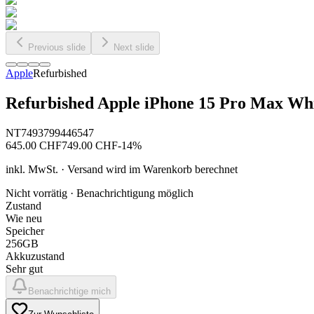
Previous slide
Next slide
Apple
Refurbished
Refurbished Apple iPhone 15 Pro Max Wh
NT7493799446547
645.00
CHF
749.00
CHF
-
14
%
inkl. MwSt. · Versand wird im Warenkorb berechnet
Nicht vorrätig · Benachrichtigung möglich
Zustand
Wie neu
Speicher
256GB
Akkuzustand
Sehr gut
Benachrichtige mich