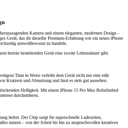
gn
er herausragenden Kamera und einem eleganten, modernen Design –
higes Gerät, das dir dieselbe Premium-Erfahrung wie ein neues iPhone
eichzeitig umweltbewusst zu handeln.
einem bereits bestehenden Gerät eine zweite Lebensdauer gibt.
gem Titan in Weiss verleiht dem Gerät nicht nur eine edle
vor Kratzern und Abnutzung und lässt es stets gut aussehen.
ndruckenden Helligkeit. Mit einem iPhone 15 Pro Max Refurbished
Internet durchstöberst.
 liefert. Der Chip sorgt für superschnelle Ladezeiten,
les nutzen – von der Arbeit bis hin zu anspruchsvollen kreativen