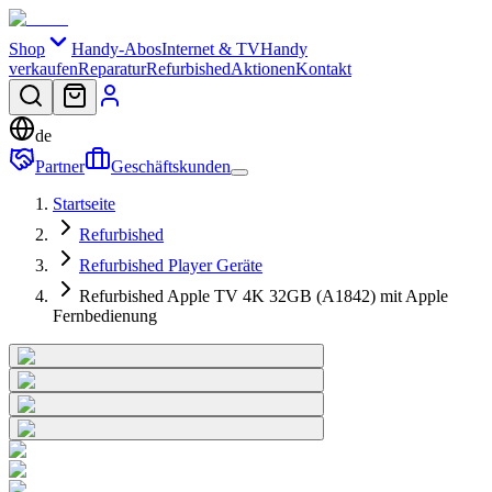
Shop
Handy-Abos
Internet & TV
Handy
verkaufen
Reparatur
Refurbished
Aktionen
Kontakt
de
Partner
Geschäftskunden
Startseite
Refurbished
Refurbished Player Geräte
Refurbished Apple TV 4K 32GB (A1842) mit Apple
Fernbedienung