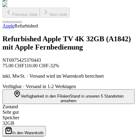
Previous slide
Next slide
Apple
Refurbished
Refurbished Apple TV 4K 32GB (A1842)
mit Apple Fernbedienung
NT6975425370443
75.00
CHF
110.00
CHF
-
32
%
inkl. MwSt. · Versand wird im Warenkorb berechnet
Verfügbar · Versand in 1-2 Werktagen
Verfügbarkeit in den Filialen
Stand in unseren 5 Standorten
ansehen
›
Zustand
Sehr gut
Speicher
32GB
In den Warenkorb