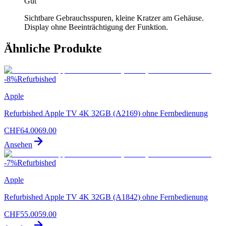
Gut
Sichtbare Gebrauchsspuren, kleine Kratzer am Gehäuse.
Display ohne Beeinträchtigung der Funktion.
Ähnliche Produkte
-
8
%
Refurbished
Apple
Refurbished Apple TV 4K 32GB (A2169) ohne Fernbedienung
CHF
64.00
69.00
Ansehen
-
7
%
Refurbished
Apple
Refurbished Apple TV 4K 32GB (A1842) ohne Fernbedienung
CHF
55.00
59.00