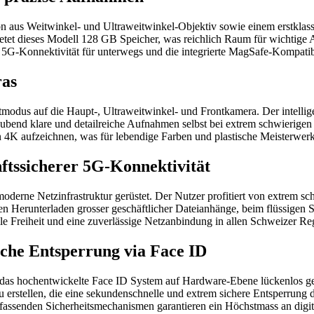
ion aus Weitwinkel- und Ultraweitwinkel-Objektiv sowie einem erstkla
etet dieses Modell 128 GB Speicher, was reichlich Raum für wichtige
e 5G-Konnektivität für unterwegs und die integrierte MagSafe-Kompatibi
ras
tmodus auf die Haupt-, Ultraweitwinkel- und Frontkamera. Der intellig
aubend klare und detailreiche Aufnahmen selbst bei extrem schwierigen
in 4K aufzeichnen, was für lebendige Farben und plastische Meisterwerk
ftssicherer 5G-Konnektivität
oderne Netzinfrastruktur gerüstet. Der Nutzer profitiert von extrem s
n Herunterladen grosser geschäftlicher Dateianhänge, beim flüssigen
ile Freiheit und eine zuverlässige Netzanbindung in allen Schweizer Re
che Entsperrung via Face ID
h das hochentwickelte Face ID System auf Hardware-Ebene lückenlos ge
u erstellen, die eine sekundenschnelle und extrem sichere Entsperrung
umfassenden Sicherheitsmechanismen garantieren ein Höchstmass an digit