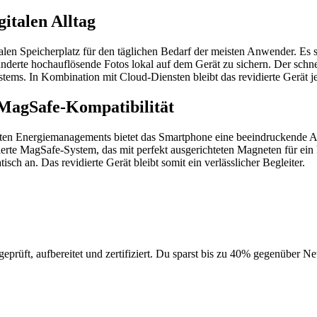
italen Alltag
ealen Speicherplatz für den täglichen Bedarf der meisten Anwender. Es
erte hochauflösende Fotos lokal auf dem Gerät zu sichern. Der schn
tems. In Kombination mit Cloud-Diensten bleibt das revidierte Gerät jed
e MagSafe-Kompatibilität
rten Energiemanagements bietet das Smartphone eine beeindruckende Au
rierte MagSafe-System, das mit perfekt ausgerichteten Magneten für ei
ch an. Das revidierte Gerät bleibt somit ein verlässlicher Begleiter.
geprüft, aufbereitet und zertifiziert. Du sparst bis zu 40% gegenüber 