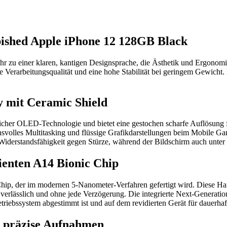
bished Apple iPhone 12 128GB Black
 zu einer klaren, kantigen Designsprache, die Ästhetik und Ergonomi
e Verarbeitungsqualität und eine hohe Stabilität bei geringem Gewicht.
y mit Ceramic Shield
tlicher OLED-Technologie und bietet eine gestochen scharfe Auflösung 
svolles Multitasking und flüssige Grafikdarstellungen beim Mobile Ga
 Widerstandsfähigkeit gegen Stürze, während der Bildschirm auch unter 
ienten A14 Bionic Chip
 Chip, der im modernen 5-Nanometer-Verfahren gefertigt wird. Diese Ha
verlässlich und ohne jede Verzögerung. Die integrierte Next-Generatio
etriebssystem abgestimmt ist und auf dem revidierten Gerät für dauerhaf
r präzise Aufnahmen