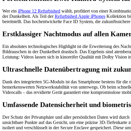
Wer ein
iPhone 12 Refurbished
wählt, profitiert von einer Kombinat
der Dunkelheit. Als Teil der
Refurbished Apple iPhones
Kollektion bi
bereitstellt. Das hochentwickelte Face ID System, die zukunftssicher
Erstklassiger Nachtmodus auf allen Kame
Ein absolutes technologisches Highlight ist die Erweiterung des Nach
Bildrauschen in der Dunkelheit drastisch. Das Ergebnis sind atember
Leistung: Videos lassen sich in kinoreifer Qualität mit Dolby Vision 
Ultraschnelle Datenübertragung mit zukun
Dank des integrierten 5G-Moduls ist das Smartphone bestens für die m
bemerkenswerten Netzwerkstabilität von unterwegs. Ob beim schnelle
Videocalls – das revidierte Gerät garantiert eine kompromisslose mob
Umfassende Datensicherheit und biometris
Der Schutz der Privatsphäre und aller persönlichen Daten wird durc
unsichtbare Punkte auf das Gesicht, um eine präzise 3D-Tiefenkarte z
isoliert und verschlüsselt in der Secure Enclave gespeichert. Diese 