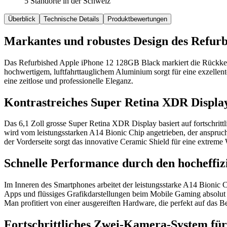
5 Standorte in der Schweiz
Überblick
Technische Details
Produktbewertungen
Markantes und robustes Design des Refur
Das Refurbished Apple iPhone 12 128GB Black markiert die Rückkehr
hochwertigem, luftfahrttauglichem Aluminium sorgt für eine exzellent
eine zeitlose und professionelle Eleganz.
Kontrastreiches Super Retina XDR Displa
Das 6,1 Zoll grosse Super Retina XDR Display basiert auf fortschrit
wird vom leistungsstarken A14 Bionic Chip angetrieben, der anspruch
der Vorderseite sorgt das innovative Ceramic Shield für eine extreme
Schnelle Performance durch den hocheffiz
Im Inneren des Smartphones arbeitet der leistungsstarke A14 Bionic
Apps und flüssiges Grafikdarstellungen beim Mobile Gaming absolut 
Man profitiert von einer ausgereiften Hardware, die perfekt auf das B
Fortschrittliches Zwei-Kamera-System fü