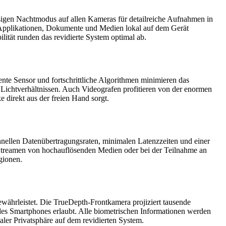
ssigen Nachtmodus auf allen Kameras für detailreiche Aufnahmen in
 Applikationen, Dokumente und Medien lokal auf dem Gerät
lität runden das revidierte System optimal ab.
ente Sensor und fortschrittliche Algorithmen minimieren das
 Lichtverhältnissen. Auch Videografen profitieren von der enormen
e direkt aus der freien Hand sorgt.
chnellen Datenübertragungsraten, minimalen Latenzzeiten und einer
 Streamen von hochauflösenden Medien oder bei der Teilnahme an
gionen.
währleistet. Die TrueDepth-Frontkamera projiziert tausende
 des Smartphones erlaubt. Alle biometrischen Informationen werden
aler Privatsphäre auf dem revidierten System.