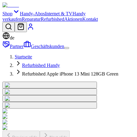
Shop
Handy-Abos
Internet & TV
Handy
verkaufen
Reparatur
Refurbished
Aktionen
Kontakt
de
Partner
Geschäftskunden
Startseite
Refurbished Handy
Refurbished Apple iPhone 13 Mini 128GB Green