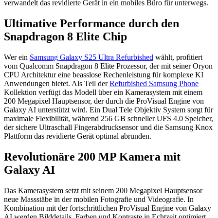
verwandelt das revidierte Gerät in ein mobiles Büro für unterwegs.
Ultimative Performance durch den
Snapdragon 8 Elite Chip
Wer ein
Samsung Galaxy S25 Ultra Refurbished
wählt, profitiert
vom Qualcomm Snapdragon 8 Elite Prozessor, der mit seiner Oryon
CPU Architektur eine beasslose Rechenleistung für komplexe KI
Anwendungen bietet. Als Teil der
Refurbished Samsung Phone
Kollektion verfügt das Modell über ein Kamerasystem mit einem
200 Megapixel Hauptsensor, der durch die ProVisual Engine von
Galaxy AI unterstützt wird. Ein Dual Tele Objektiv System sorgt für
maximale Flexibilität, während 256 GB schneller UFS 4.0 Speicher,
der sichere Ultraschall Fingerabdrucksensor und die Samsung Knox
Plattform das revidierte Gerät optimal abrunden.
Revolutionäre 200 MP Kamera mit
Galaxy AI
Das Kamerasystem setzt mit seinem 200 Megapixel Hauptsensor
neue Massstäbe in der mobilen Fotografie und Videografie. In
Kombination mit der fortschrittlichen ProVisual Engine von Galaxy
AI werden Bilddetails, Farben und Kontraste in Echtzeit optimiert.