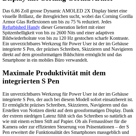
Das 6,86 Zoll grosse Dynamic AMOLED 2X Display bietet eine
visuelle Brillanz, die ihresgleichen sucht, wobei das Corning Gorilla
Armor Glas Reflexionen um bis zu 75 % reduziert. Jedes
Refurbished Handy
dieser Generation liefert mit einer
Spitzenhelligkeit von bis zu 2600 Nits und einer adaptiven
Bildwiederholrate von bis zu 120 Hz gestochen scharfe Kontraste.
Ein unverzichtbares Werkzeug für Power User ist der im Gehäuse
integrierte S Pen, der präzises Schreiben, Skizzieren und Navigieren
direkt auf dem grossformatigen Bildschirm ermöglicht und das
Smartphone in ein mobiles Büro verwandelt.
Maximale Produktivität mit dem
integrierten S Pen
Ein unverzichtbares Werkzeug für Power User ist der im Gehäuse
integrierte S Pen, der auch bei diesem Modell sofort einsatzbereit ist.
Er ermöglicht präzises Schreiben, Skizzieren, Navigieren und das
Erstellen von Notizen direkt auf dem grossformatigen Display. Dank
der extrem niedrigen Latenz fühlt sich das Schreiben so natürlich an
wie mit einem echten Stift auf Papier. Ob als Fernauslöser für die
Kamera oder zur effizienten Steuerung von Präsentationen – der S
Pen erweitert die Funktionalität des Smartphones massgeblich und