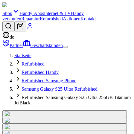
Shop
Handy-Abos
Internet & TV
Handy
verkaufen
Reparatur
Refurbished
Aktionen
Kontakt
de
Partner
Geschäftskunden
Startseite
Refurbished
Refurbished Handy
Refurbished Samsung Phone
Samsung Galaxy S25 Ultra Refurbished
Refurbished Samsung Galaxy S25 Ultra 256GB Titanium
JetBlack